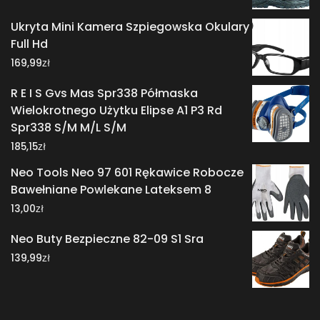
Ukryta Mini Kamera Szpiegowska Okulary
Full Hd
zł
169,99
R E I S Gvs Mas Spr338 Półmaska
Wielokrotnego Użytku Elipse A1 P3 Rd
Spr338 S/M M/L S/M
zł
185,15
Neo Tools Neo 97 601 Rękawice Robocze
Bawełniane Powlekane Lateksem 8
zł
13,00
Neo Buty Bezpieczne 82-09 S1 Sra
zł
139,99