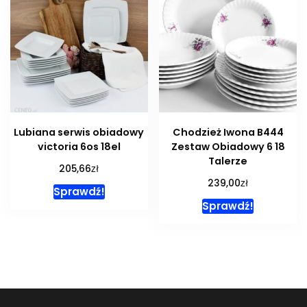
Lubiana serwis obiadowy
Chodzież Iwona B444
victoria 6os 18el
Zestaw Obiadowy 6 18
Talerze
zł
205,66
zł
239,00
Sprawdź!
Sprawdź!