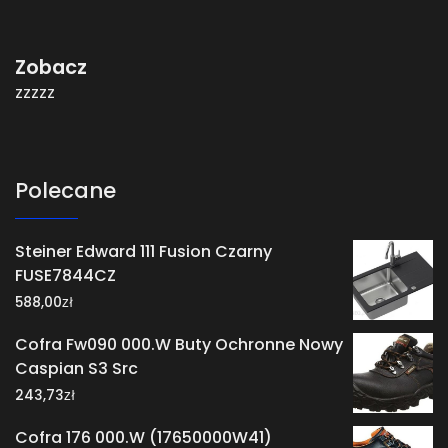
Zobacz
zzzzz
Polecane
Steiner Edward 111 Fusion Czarny
FUSE7844CZ
zł
588,00
Cofra Fw090 000.W Buty Ochronne Nowy
Caspian S3 Src
zł
243,73
Cofra 176 000.W (17650000W41)