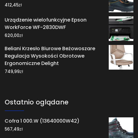
zł
412,45
Urządzenie wielofunkcyjne Epson
WorkForce WF-2830DWF
zł
620,00
Beliani Krzesło Biurowe Beżowoszare
Regulacja Wysokości Obrotowe
Ergonomiczne Delight
zł
749,99
Ostatnio oglądane
Cofra 1 000.W (13640000W42)
zł
567,49