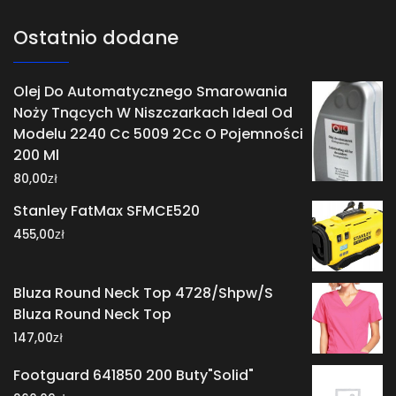
Ostatnio dodane
Olej Do Automatycznego Smarowania
Noży Tnących W Niszczarkach Ideal Od
Modelu 2240 Cc 5009 2Cc O Pojemności
200 Ml
zł
80,00
Stanley FatMax SFMCE520
zł
455,00
Bluza Round Neck Top 4728/Shpw/S
Bluza Round Neck Top
zł
147,00
Footguard 641850 200 Buty"Solid"