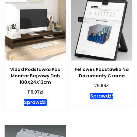
Vidaxl Podstawka Pod
Fellowes Podstawka Na
Monitor Brązowy Dąb
Dokumenty Czarna
100X24X13cm
zł
29,66
zł
116,97
Sprawdź!
Sprawdź!