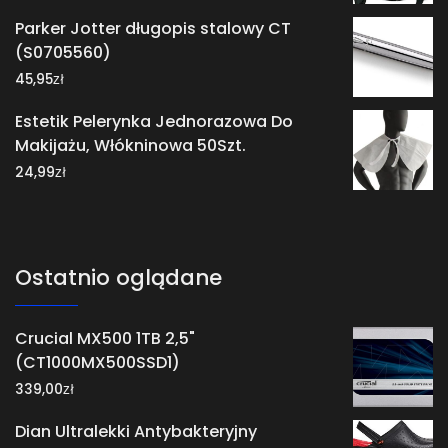
Parker Jotter długopis stalowy CT
(S0705560)
zł
45,95
Estetik Pelerynka Jednorazowa Do
Makijażu, Włókninowa 50Szt.
zł
24,99
Ostatnio oglądane
Crucial MX500 1TB 2,5"
(CT1000MX500SSD1)
zł
339,00
Dian Ultralekki Antybakteryjny