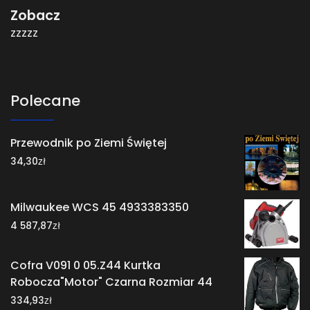
Zobacz
zzzzz
Polecane
Przewodnik po Ziemi Świętej
zł
34,30
Milwaukee WCS 45 4933383350
zł
4 587,87
Cofra V091 0 05.Z44 Kurtka
Robocza"Motor" Czarna Rozmiar 44
zł
334,93