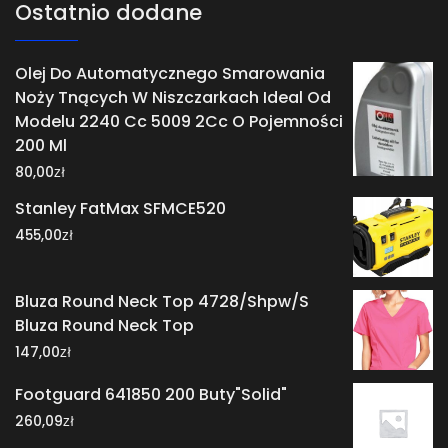
Ostatnio dodane
Olej Do Automatycznego Smarowania
Noży Tnących W Niszczarkach Ideal Od
Modelu 2240 Cc 5009 2Cc O Pojemności
200 Ml
zł
80,00
Stanley FatMax SFMCE520
zł
455,00
Bluza Round Neck Top 4728/Shpw/S
Bluza Round Neck Top
zł
147,00
Footguard 641850 200 Buty"Solid"
zł
260,09