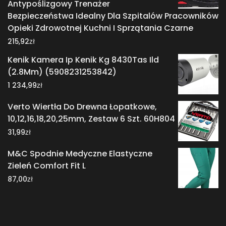
Antypoślizgowy Trenażer
Bezpieczeństwa Idealny Dla Szpitalów Pracowników
Opieki Zdrowotnej Kuchni I Sprzątania Czarne
zł
215,92
Kenik Kamera Ip Kenik Kg 8430Tas Ild
(2.8Mm) (5908231253842)
zł
1 234,99
Verto Wiertła Do Drewna Łopatkowe,
10,12,16,18,20,25mm, Zestaw 6 Szt. 60H804
zł
31,99
M&C Spodnie Medyczne Elastyczne
Zieleń Comfort Fit L
zł
87,00