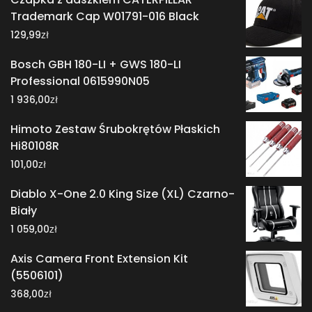
Trademark Cap W01791-016 Black
zł
129,99
Bosch GBH 180-LI + GWS 180-LI
Professional 0615990N05
zł
1 936,00
Himoto Zestaw Śrubokrętów Płaskich
Hi80108R
zł
101,00
Diablo X-One 2.0 King Size (XL) Czarno-
Biały
zł
1 059,00
Axis Camera Front Extension Kit
(5506101)
zł
368,00