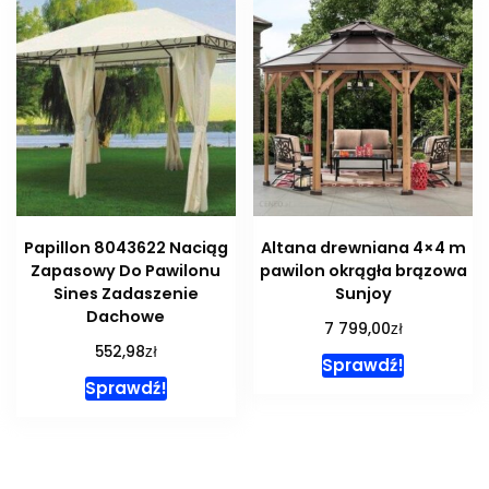
Papillon 8043622 Naciąg
Altana drewniana 4×4 m
Zapasowy Do Pawilonu
pawilon okrągła brązowa
Sines Zadaszenie
Sunjoy
Dachowe
zł
7 799,00
zł
552,98
Sprawdź!
Sprawdź!