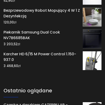
zł
52,90
Bezprzewodowy Robot Mopujący 4 W 1 Z
Dezynfekcją
zł
120,00
Piekarnik Samsung Dual Cook
NV7B6685BAK
zł
3 203,52
Karcher HD 6/15 M Power Control 1.150-
937.0
zł
3 468,60
Ostatnio oglądane
Czapka z daszkiem CATERPILLAR -