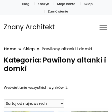
Blog
Koszyk
Moje konto
Sklep
Zamówienie
Znany Architekt
Home
Sklep
Pawilony altanki i domki
Kategoria:
Pawilony altanki i
domki
Posortowane
Wyświetlanie wszystkich wyników: 2
według
najnowszych