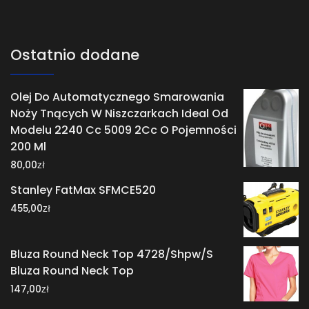
Ostatnio dodane
Olej Do Automatycznego Smarowania
Noży Tnących W Niszczarkach Ideal Od
Modelu 2240 Cc 5009 2Cc O Pojemności
200 Ml
zł
80,00
Stanley FatMax SFMCE520
zł
455,00
Bluza Round Neck Top 4728/Shpw/S
Bluza Round Neck Top
zł
147,00