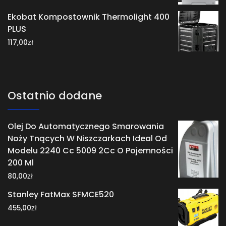
Ekobat Kompostownik Thermolight 400
PLUS
zł
117,00
Ostatnio dodane
Olej Do Automatycznego Smarowania
Noży Tnących W Niszczarkach Ideal Od
Modelu 2240 Cc 5009 2Cc O Pojemności
200 Ml
zł
80,00
Stanley FatMax SFMCE520
zł
455,00