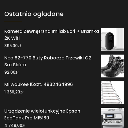
Ostatnio oglądane
Kamera Zewnętrzna Imilab Ec4 + Bramka
2K Wifi
zł
395,00
Neo 82-770 Buty Robocze Trzewiki O2
Src Skóra
zł
92,00
Milwaukee 15Szt. 4932464996
zł
1 356,23
Urządzenie wielofunkcyjne Epson
EcoTank Pro M15180
zł
4 749,00