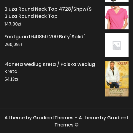
Bluza Round Neck Top 4728/Shpw/S
Bluza Round Neck Top
zł
147,00
Footguard 641850 200 Buty"Solid"
zł
260,09
Planeta według Kreta / Polska według
Kreta
zł
54,13
A theme by GradientThemes - A theme by Gradient
Themes ©