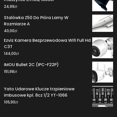
zł
24,99
Stalówka Z50 Do Pióra Lamy W
Rozmiarze A
zł
40,00
Ezviz Kamera Bezprzewodowa Wifi Full Hd
C3T
zł
144,00
IMOU Bullet 2C (IPC-F22P)
zł
151,98
Yato Udarowe Klucze trzpieniowe
imbusowe kpl. 8cz 1/2 YT-1066
zł
105,90