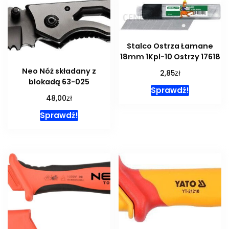
Stalco Ostrza Łamane
18mm 1Kpl-10 Ostrzy 17618
Neo Nóż składany z
zł
2,85
blokadą 63-025
Sprawdź!
zł
48,00
Sprawdź!