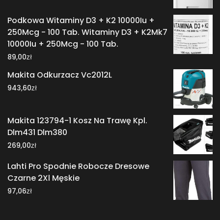
Podkowa Witaminy D3 + K2 10000Iu +
250Mcg - 100 Tab. Witaminy D3 + K2Mk7
10000Iu + 250Mcg - 100 Tab.
zł
89,00
Makita Odkurzacz Vc2012L
zł
943,60
Makita 123794-1 Kosz Na Trawę Kpl.
Dlm431 Dlm380
zł
269,00
Lahti Pro Spodnie Robocze Dresowe
Czarne 2Xl Męskie
zł
97,06