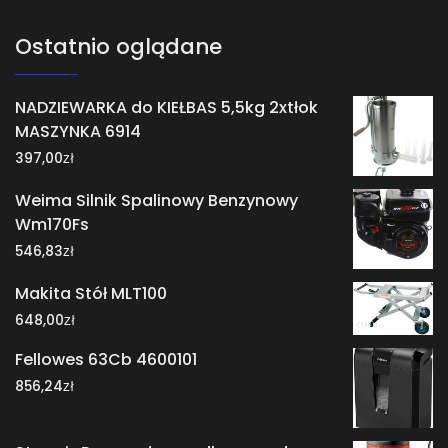
Ostatnio oglądane
NADZIEWARKA do KIEŁBAS 5,5kg 2xtłok
MASZYNKA 6914
zł
397,00
Weima Silnik Spalinowy Benzynowy
Wm170Fs
zł
546,83
Makita Stół MLT100
zł
648,00
Fellowes 63Cb 4600101
zł
856,24