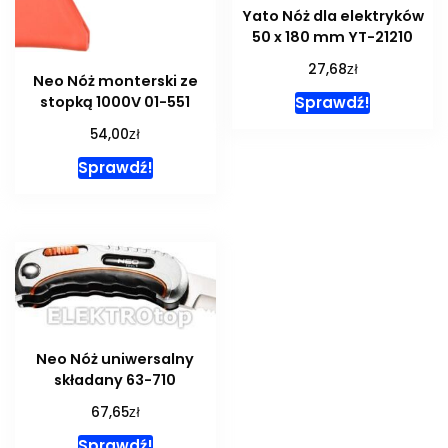
Yato Nóż dla elektryków
50 x 180 mm YT-21210
zł
27,68
Neo Nóż monterski ze
Sprawdź!
stopką 1000V 01-551
zł
54,00
Sprawdź!
Neo Nóż uniwersalny
składany 63-710
zł
67,65
Sprawdź!