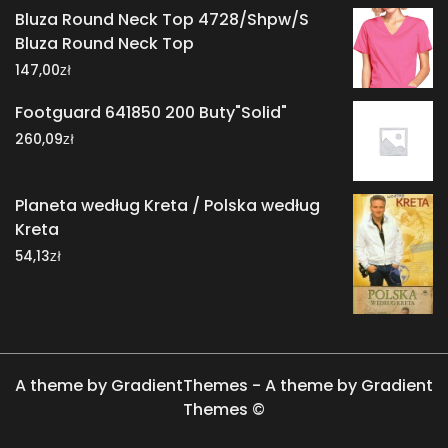
Bluza Round Neck Top 4728/Shpw/S
Bluza Round Neck Top
zł
147,00
Footguard 641850 200 Buty"Solid"
zł
260,09
Planeta według Kreta / Polska według
Kreta
zł
54,13
A theme by GradientThemes - A theme by Gradient
Themes ©