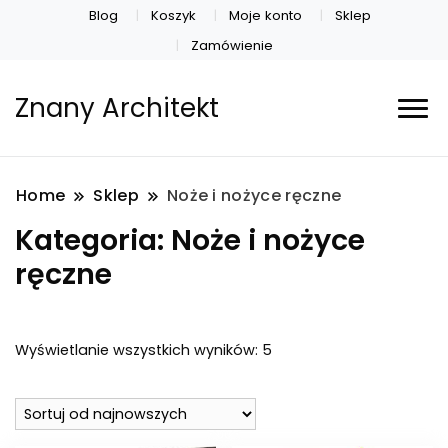
Blog
Koszyk
Moje konto
Sklep
Zamówienie
Znany Architekt
Home
Sklep
Noże i nożyce ręczne
Kategoria:
Noże i nożyce
ręczne
Posortowane
Wyświetlanie wszystkich wyników: 5
według
najnowszych