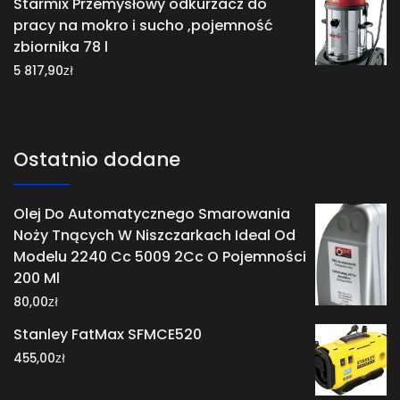
Starmix Przemysłowy odkurzacz do
pracy na mokro i sucho ,pojemność
zbiornika 78 l
zł
5 817,90
Ostatnio dodane
Olej Do Automatycznego Smarowania
Noży Tnących W Niszczarkach Ideal Od
Modelu 2240 Cc 5009 2Cc O Pojemności
200 Ml
zł
80,00
Stanley FatMax SFMCE520
zł
455,00