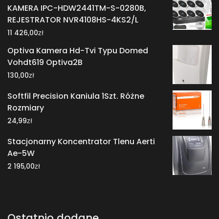
KAMERA IPC-HDW2441TM-S-0280B,
REJESTRATOR NVR4108HS-4KS2/L
zł
11 426,00
Optiva Kamera Hd-Tvi Typu Domed
Vohdt619 Optiva2B
zł
130,00
Softfil Precision Kaniula 1Szt. Różne
Rozmiary
zł
24,99
Stacjonarny Koncentrator Tlenu Aerti
Ae-5W
zł
2 195,00
Ostatnio dodane