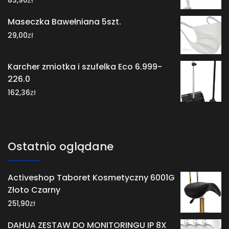
83,90
Maseczka Bawełniana 5szt.
zł
29,00
Karcher zmiotka i szufelka Eco 6.999-
226.0
zł
162,36
Ostatnio oglądane
Activeshop Taboret Kosmetyczny 6001G
Złoto Czarny
zł
251,90
DAHUA ZESTAW DO MONITORINGU IP 8X