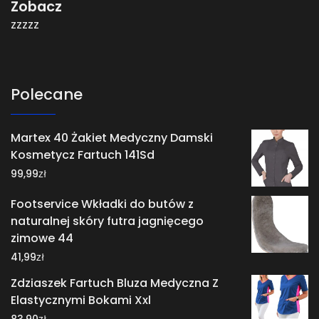
Zobacz
zzzzz
Polecane
Martex 40 Żakiet Medyczny Damski
Kosmetycz Fartuch 141Sd
zł
99,99
Footservice Wkładki do butów z
naturalnej skóry futra jagnięcego
zimowe 44
zł
41,99
Zdziaszek Fartuch Bluza Medyczna Z
Elastycznymi Bokami Xxl
zł