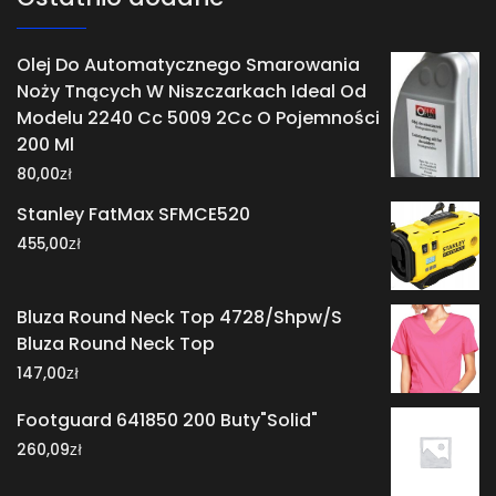
Olej Do Automatycznego Smarowania
Noży Tnących W Niszczarkach Ideal Od
Modelu 2240 Cc 5009 2Cc O Pojemności
200 Ml
zł
80,00
Stanley FatMax SFMCE520
zł
455,00
Bluza Round Neck Top 4728/Shpw/S
Bluza Round Neck Top
zł
147,00
Footguard 641850 200 Buty"Solid"
zł
260,09