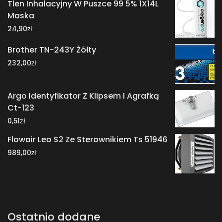
Tlen Inhalacyjny W Puszce 99 5% 1X14L
Maska
zł
24,90
Brother TN-243Y Żółty
zł
232,00
Argo Identyfikator Z Klipsem I Agrafką
Ct-123
zł
0,51
Flowair Leo S2 Ze Sterownikiem Ts 51946
zł
989,00
Ostatnio dodane