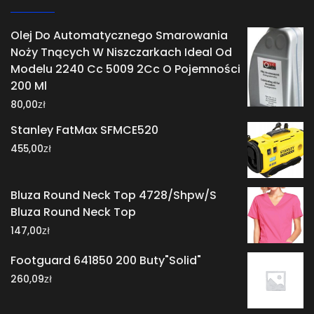
Olej Do Automatycznego Smarowania
Noży Tnących W Niszczarkach Ideal Od
Modelu 2240 Cc 5009 2Cc O Pojemności
200 Ml
zł
80,00
Stanley FatMax SFMCE520
zł
455,00
Bluza Round Neck Top 4728/Shpw/S
Bluza Round Neck Top
zł
147,00
Footguard 641850 200 Buty"Solid"
zł
260,09