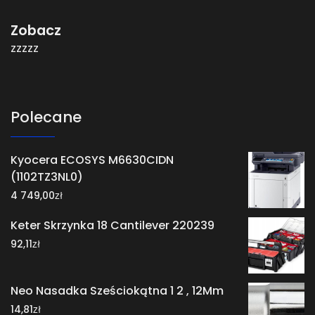
Zobacz
zzzzz
Polecane
Kyocera ECOSYS M6630CIDN
(1102TZ3NL0)
zł
4 749,00
Keter Skrzynka 18 Cantilever 220239
zł
92,11
Neo Nasadka Sześciokątna 1 2 , 12Mm
zł
14,81