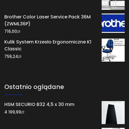
Brother Color Laser Service Pack 36M
(ZWML36P)
zł
716,00
Kulik System Krzesło Ergonomiczne K1
Classic
zł
759,24
Ostatnio oglądane
HSM SECURIO B32 4,5 x 30 mm
zł
4 199,99