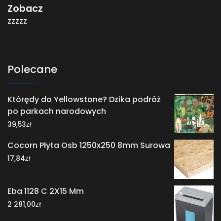
Zobacz
zzzzz
Polecane
Którędy do Yellowstone? Dzika podróż
po parkach narodowych
zł
39,53
Cocorn Płyta Osb 1250x250 8mm Surowa
zł
17,84
Eba 1128 C 2X15 Mm
zł
2 281,00