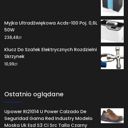
Myjka Ultradźwiękowa Acds-100 Poj. 0,6L
50W
zł
238,48
Klucz Do Szafek Elektrycznych Rozdzielni
Skrzynek
zł
10,99
Ostatnio oglądane
Upower Ri21014 U Power Calzado De
Seguridad Gama Red Industry Modelo
Moska Uk Esd S3 Ci Src Talla Czarny