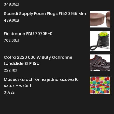
zł
348,35
Scandi Supply Foam Plugs Ff520 165 Mm
zł
489,00
Fieldmann FDU 70705-0
zł
702,00
Cofra 2220 000.W Buty Ochronne
Landslide S1 P Src
zł
222,11
Maseczka ochronna jednorazowa 10
sztuk - wzór 1
zł
31,82