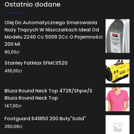
Ostatnio dodane
Olej Do Automatycznego Smarowania
Noży Tnących W Niszczarkach Ideal Od
Modelu 2240 Cc 5009 2Cc O Pojemności
200 Ml
zł
80,00
Stanley FatMax SFMCE520
zł
455,00
Bluza Round Neck Top 4728/Shpw/S
Bluza Round Neck Top
zł
147,00
Footguard 641850 200 Buty"Solid"
zł
260,09