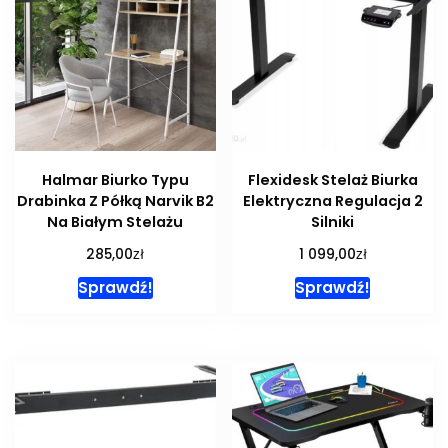
Halmar Biurko Typu
Flexidesk Stelaż Biurka
Drabinka Z Półką Narvik B2
Elektryczna Regulacja 2
Na Białym Stelażu
Silniki
zł
zł
285,00
1 099,00
Sprawdź!
Sprawdź!