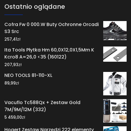
Ostatnio oglądane
Cofra Fw 0 000.W Buty Ochronne Orcadi
S3 Src
zł
257,41
Ita Tools Płytka Hm 60,0X12,0X1,5Mm K
Kcro8 A=26,0 <35 (160122)
zł
207,93
NEO TOOLS 81-110-XL
zł
89,99
Vacuflo Tc588Qx + Zestaw Gold
7M/9M/12M (332)
zł
5 459,00
Hogert Zestaw Narzędzi 222 elementy