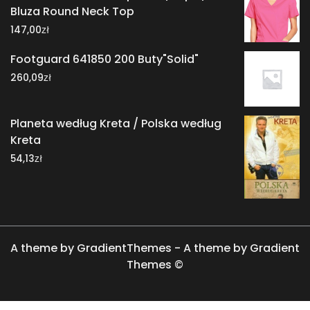
Bluza Round Neck Top
zł
147,00
Footguard 641850 200 Buty"Solid"
zł
260,09
Planeta według Kreta / Polska według
Kreta
zł
54,13
A theme by GradientThemes - A theme by Gradient
Themes ©