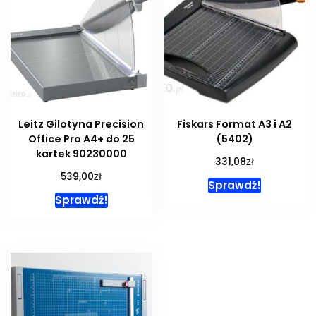
Leitz Gilotyna Precision
Fiskars Format A3 i A2
Office Pro A4+ do 25
(5402)
kartek 90230000
zł
331,08
zł
539,00
Sprawdź!
Sprawdź!