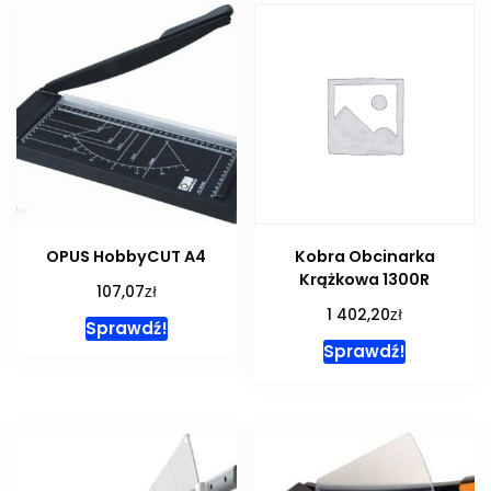
OPUS HobbyCUT A4
Kobra Obcinarka
Krążkowa 1300R
zł
107,07
zł
1 402,20
Sprawdź!
Sprawdź!