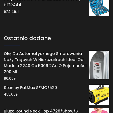
HT1R444
zł
574,45
Ostatnio dodane
Olej Do Automatycznego Smarowania
Noży Tnących W Niszczarkach Ideal Od
Modelu 2240 Cc 5009 2Cc O Pojemności
200 Ml
zł
80,00
Stanley FatMax SFMCE520
zł
455,00
Bluza Round Neck Top 4728/Shpw/S