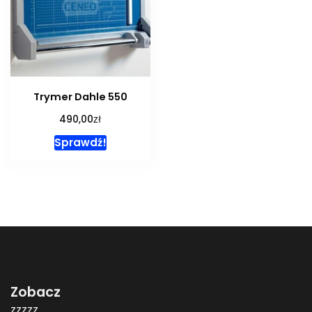
Trymer Dahle 550
zł
490,00
Sprawdź!
Zobacz
zzzzz