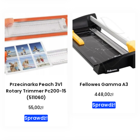
Przecinarka Peach 3V1
Fellowes Gamma A3
Rotary Trimmer Pc200-15
zł
448,00
(511060)
Sprawdź!
zł
55,00
Sprawdź!