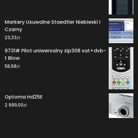
Markery Usuwalne Staedtler Niebieski I
Czarny
zł
23,33
9731# Pilot uniwersalny zip308 sat+dvb-
t Blow
zł
58,98
Optoma Hd25E
zł
2 999,00