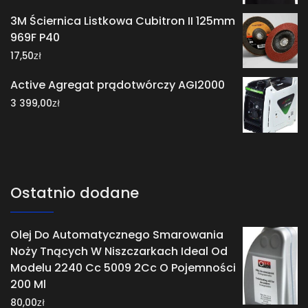
3M Ściernica Listkowa Cubitron II 125mm
969F P40
zł
17,50
Active Agregat prądotwórczy AGI2000
zł
3 399,00
Ostatnio dodane
Olej Do Automatycznego Smarowania
Noży Tnących W Niszczarkach Ideal Od
Modelu 2240 Cc 5009 2Cc O Pojemności
200 Ml
zł
80,00