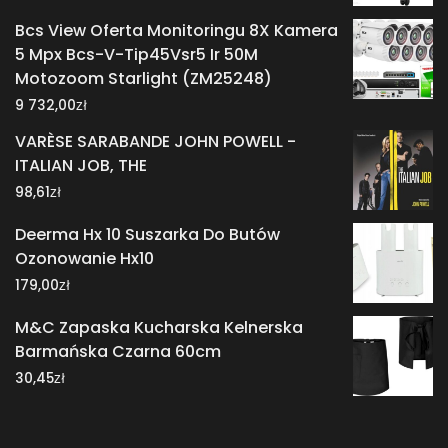
Bcs View Oferta Monitoringu 8X Kamera
5 Mpx Bcs-V-Tip45Vsr5 Ir 50M
Motozoom Starlight (ZM25248)
zł
9 732,00
VARÈSE SARABANDE JOHN POWELL -
ITALIAN JOB, THE
zł
98,61
Deerma Hx 10 Suszarka Do Butów
Ozonowanie Hx10
zł
179,00
M&C Zapaska Kucharska Kelnerska
Barmańska Czarna 60cm
zł
30,45