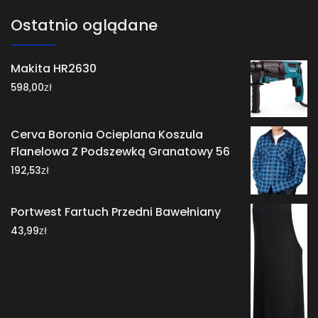
Ostatnio oglądane
Makita HR2630
zł
598,00
Cerva Boronia Ocieplana Koszula
Flanelowa Z Podszewką Granatowy 56
zł
192,53
Portwest Fartuch Przedni Bawełniany
zł
43,99