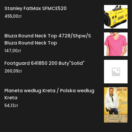
Stanley FatMax SFMCE520
zł
455,00
Bluza Round Neck Top 4728/Shpw/S
Bluza Round Neck Top
zł
147,00
Footguard 641850 200 Buty"Solid"
zł
260,09
Planeta według Kreta / Polska według
Kreta
zł
54,13