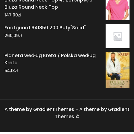
Bluza Round Neck Top
zł
147,00
Footguard 641850 200 Buty"Solid"
zł
260,09
Planeta według Kreta / Polska według
Kreta
zł
54,13
A theme by GradientThemes - A theme by Gradient
Themes ©