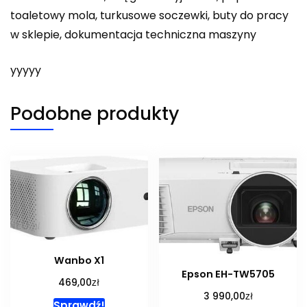
toaletowy mola, turkusowe soczewki, buty do pracy
w sklepie, dokumentacja techniczna maszyny
yyyyy
Podobne produkty
Wanbo X1
Epson EH-TW5705
zł
469,00
zł
3 990,00
Sprawdź!