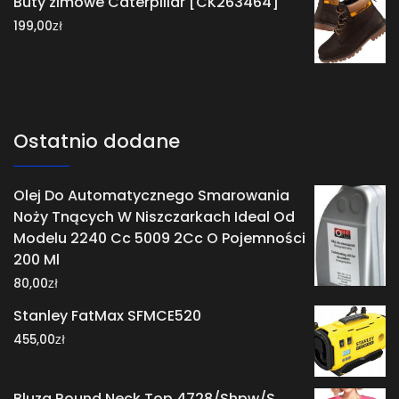
Buty zimowe Caterpillar [CK263464]
zł
199,00
Ostatnio dodane
Olej Do Automatycznego Smarowania
Noży Tnących W Niszczarkach Ideal Od
Modelu 2240 Cc 5009 2Cc O Pojemności
200 Ml
zł
80,00
Stanley FatMax SFMCE520
zł
455,00
Bluza Round Neck Top 4728/Shpw/S