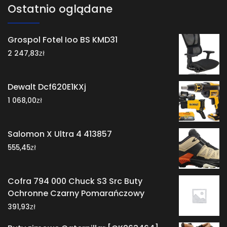
Ostatnio oglądane
Grospol Fotel Ioo BS KMD31
zł
2 247,83
Dewalt Dcf620E1KXj
zł
1 068,00
Salomon X Ultra 4 413857
zł
555,45
Cofra 794 000 Chuck S3 Src Buty
Ochronne Czarny Pomarańczowy
zł
391,93