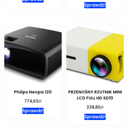
Sprawdź!
Philips Neopix 120
PRZENOŚNY RZUTNIK MINI
LCD FULL HD SD10
zł
774,63
zł
238,80
Sprawdź!
Sprawdź!