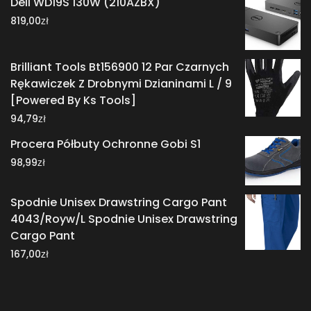
Dell WD19S 130W (210AZBX)
zł
819,00
Brilliant Tools Bt156900 12 Par Czarnych
Rękawiczek Z Drobnymi Dzianinami L / 9
[Powered By Ks Tools]
zł
94,79
Procera Półbuty Ochronne Gobi S1
zł
98,99
Spodnie Unisex Drawstring Cargo Pant
4043/Royw/L Spodnie Unisex Drawstring
Cargo Pant
zł
167,00