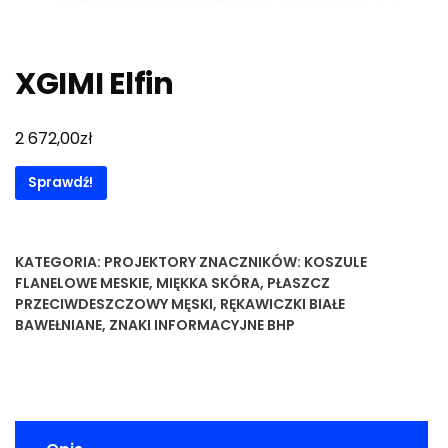
XGIMI Elfin
zł
2 672,00
Sprawdź!
KATEGORIA:
PROJEKTORY
ZNACZNIKÓW:
KOSZULE
FLANELOWE MESKIE
,
MIĘKKA SKÓRA
,
PŁASZCZ
PRZECIWDESZCZOWY MĘSKI
,
RĘKAWICZKI BIAŁE
BAWEŁNIANE
,
ZNAKI INFORMACYJNE BHP