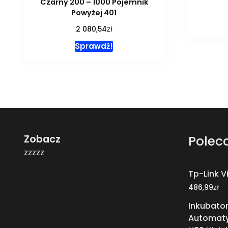
Czarny 200 – 1000 Pojemnik
Powyżej 401
zł
2 080,54
Sprawdź!
Zobacz
Polec
zzzzz
Tp-Link Vi
zł
486,99
Inkubato
Automaty