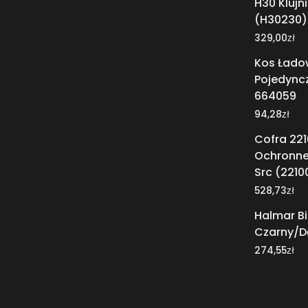
H30 Klujn
(H30230)
zł
329,00
Kos Łado
Pojedync
664059
zł
94,28
Cofra 221
Ochronne
Src (221
zł
528,73
Halmar Bi
Czarny/
zł
274,55