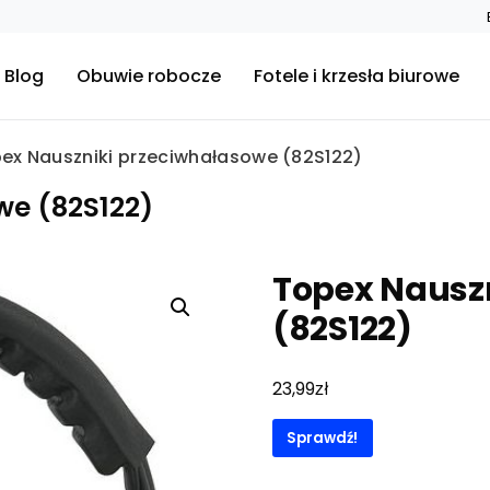
Blog
Obuwie robocze
Fotele i krzesła biurowe
ex Nauszniki przeciwhałasowe (82S122)
we (82S122)
Topex Nausz
(82S122)
zł
23,99
Sprawdź!