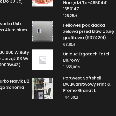
ik Do 30 Jaj
Narzędzi To-4950441
1650147
zł
125,25
warka Usb
Fellowes podkładka
za Aluminium
żelowa przed klawiaturę
grafitowa (9374201)
zł
63,10
00 000.W Buty
Unique Ergotech Fotel
 Uprząż S3 Wr
Biurowy
00000W43)
zł
1 655,00
Portwest Softshell
urko Narvik B2
Dwuwarstwowy Print &
Dąb Sonoma
Promo Granat L
zł
144,60