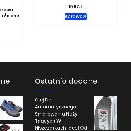
zł
19,67
rażowa
Na Ściane
Sprawdź!
ane
Ostatnio dodane
Olej Do
Automatycznego
Smarowania Noży
Tnących W
Niszczarkach Ideal Od