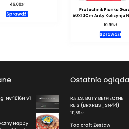
zł
46,00
Protechnik Pianka Ga
Sprawdź!
50X10Cm Anty Kolizynja 
zł
10,99
Sprawdź!
ane
Ostatnio ogląd
gi Nvr1016H V1
R.E.I.S. BUTY BEzPIECzNE
REIS.(BRXREIS_SN44)
zł
111,59
r
czny Happy
Toolcraft Zestaw