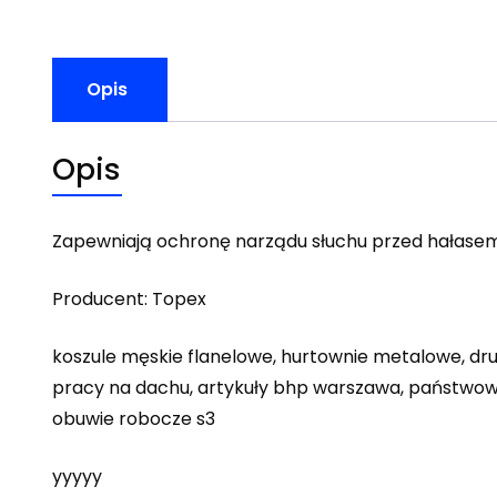
Opis
Opis
Zapewniają ochronę narządu słuchu przed hałasem o
Producent: Topex
koszule męskie flanelowe, hurtownie metalowe, dr
pracy na dachu, artykuły bhp warszawa, państwowa i
obuwie robocze s3
yyyyy