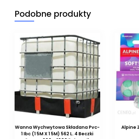
Podobne produkty
Wanna Wychwytowa Składana Pvc-
Alpine 
1 Ibc (1 5M X 1 5M) 562 L. 4 Beczki