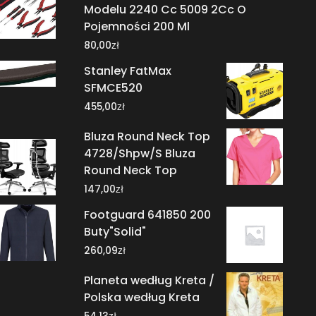
Modelu 2240 Cc 5009 2Cc O
Pojemności 200 Ml
zł
80,00
Stanley FatMax
SFMCE520
zł
455,00
Bluza Round Neck Top
4728/Shpw/S Bluza
Round Neck Top
zł
147,00
Footguard 641850 200
Buty"Solid"
zł
260,09
Planeta według Kreta /
Polska według Kreta
zł