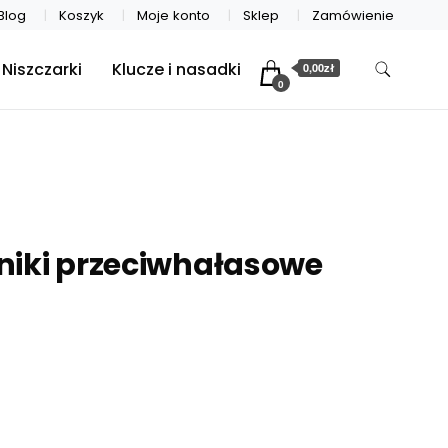
Blog
Koszyk
Moje konto
Sklep
Zamówienie
Niszczarki
Klucze i nasadki
0,00zł
0
niki przeciwhałasowe