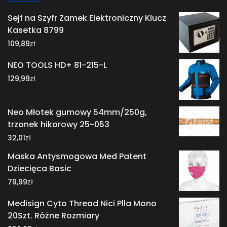
Sejf na Szyfr Zamek Elektroniczny Klucz
Kasetka 8799
zł
109,89
NEO TOOLS HD+ 81-215-L
zł
129,99
Neo Młotek gumowy 54mm/250g,
trzonek hikorowy 25-053
zł
32,01
Maska Antysmogowa Med Patent
Dziecięca Basic
zł
79,99
Medisign Cyto Thread Nici Plla Mono
20Szt. Różne Rozmiary