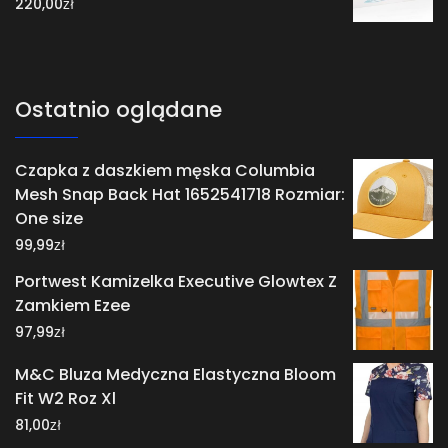
zł
220,00
Ostatnio oglądane
Czapka z daszkiem męska Columbia
Mesh Snap Back Hat 1652541718 Rozmiar:
One size
zł
99,99
Portwest Kamizelka Executive Glowtex Z
Zamkiem Ezee
zł
97,99
M&C Bluza Medyczna Elastyczna Bloom
Fit W2 Roz Xl
zł
81,00