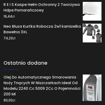
R E I S Kaspe Hełm Ochronny Z Tworzywa
Hdpe Pomarańczowy
zł
16,44
Neo Bluza Kurtka Robocza 2w1 kamizelka
Bawełna 3XL
zł
74,20
Ostatnio dodane
Olej Do Automatycznego Smarowania
Noży Tnących W Niszczarkach Ideal Od
Modelu 2240 Cc 5009 2Cc O Pojemności
200 Ml
zł
80,00