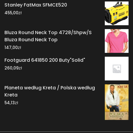
Stanley FatMax SFMCE520
zł
455,00
Bluza Round Neck Top 4728/Shpw/S
Bluza Round Neck Top
zł
147,00
Footguard 641850 200 Buty"Solid"
zł
260,09
Planeta według Kreta / Polska według
Kreta
zł
54,13