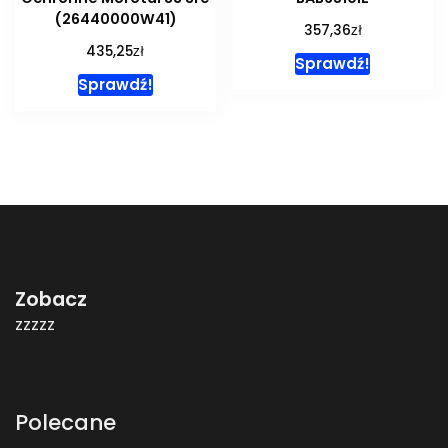
(26440000W41)
zł
357,36
zł
435,25
Sprawdź!
Sprawdź!
Zobacz
zzzzz
Polecane