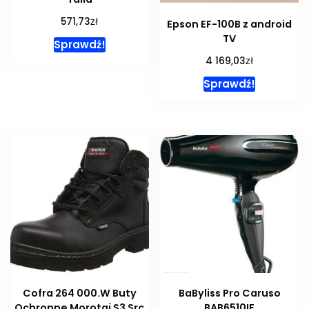
zł
571,73
Epson EF-100B z android
TV
Sprawdź!
zł
4 169,03
Sprawdź!
Cofra 264 000.W Buty
BaByliss Pro Caruso
Ochronne Morotai S3 Src
BAB6510IE