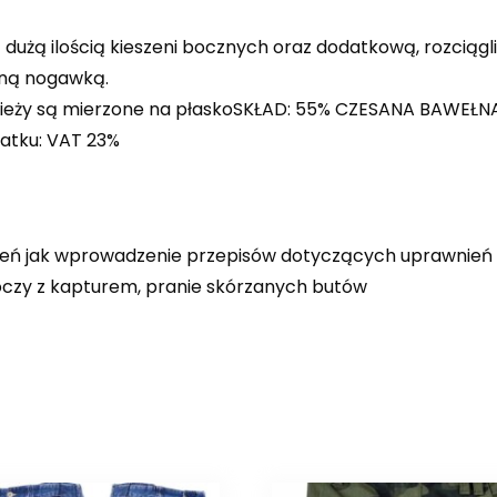
 dużą ilością kieszeni bocznych oraz dodatkową, rozciąg
aną nogawką.
dzieży są mierzone na płaskoSKŁAD: 55% CZESANA BAWEŁN
atku: VAT 23%
, oceń jak wprowadzenie przepisów dotyczących uprawnień
boczy z kapturem, pranie skórzanych butów