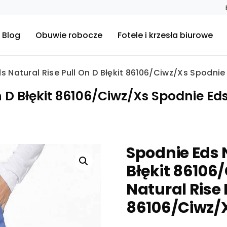
Blog
Obuwie robocze
Fotele i krzesła biurowe
s Natural Rise Pull On D Błękit 86106/Ciwz/Xs Spodnie 
 D Błękit 86106/Ciwz/Xs Spodnie Eds 
Spodnie Eds N
Błękit 86106
Natural Rise 
86106/Ciwz/