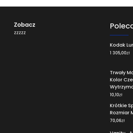
Zobacz
Polec
zzzzz
Kodak Lu
zł
1 305,00
Trwały Ma
Kolor Cz
Wytrzyma
zł
10,10
Krótkie 
Rozmiar 
zł
70,06