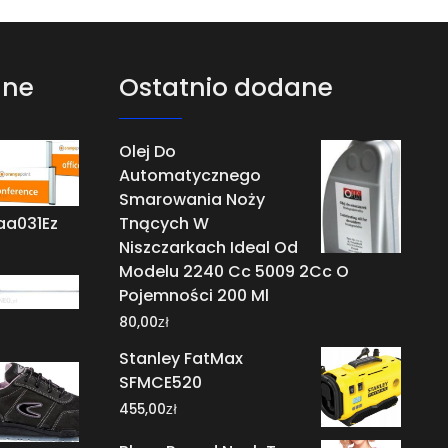
ane
Ostatnio dodane
Olej Do
Automatycznego
Smarowania Noży
aa031Ez
Tnących W
Niszczarkach Ideal Od
Modelu 2240 Cc 5009 2Cc O
Pojemności 200 Ml
zł
80,00
Stanley FatMax
SFMCE520
zł
455,00