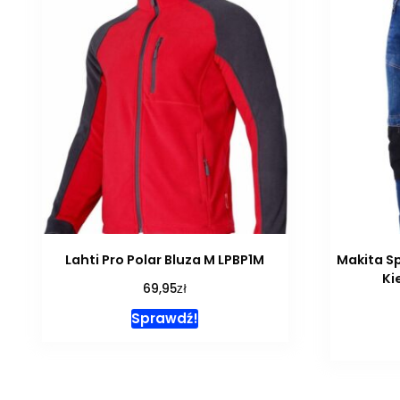
Lahti Pro Polar Bluza M LPBP1M
Makita S
Ki
zł
69,95
Sprawdź!