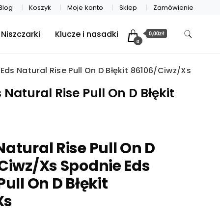
Blog
Koszyk
Moje konto
Sklep
Zamówienie
Niszczarki
Klucze i nasadki
0,00zł
0
Eds Natural Rise Pull On D Błękit 86106/Ciwz/Xs
Natural Rise Pull On D Błękit
atural Rise Pull On D
/Ciwz/Xs Spodnie Eds
Pull On D Błękit
Xs