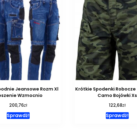
podnie Jeansowe Rozm Xl
Krótkie Spodenki Robocze
eszenie Wzmocnio
Camo Bojówki Xs
zł
zł
200,76
122,68
Sprawdź!
Sprawdź!