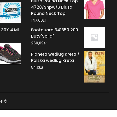
Bluza Round Neck Top
4728/Shpw/S Bluza
Round Neck Top
zł
147,00
 30X 4 Ml
Footguard 641850 200
Buty"Solid"
zł
260,09
Planeta według Kreta /
Polska według Kreta
zł
54,13
es ©