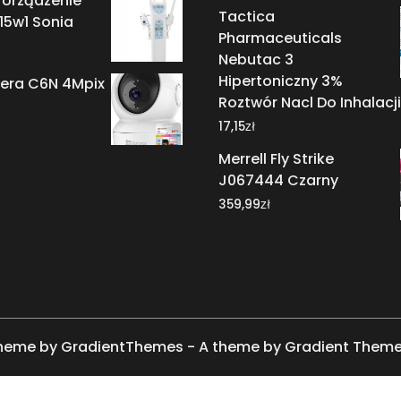
 Urządzenie
Tactica
15w1 Sonia
Pharmaceuticals
Nebutac 3
Hipertoniczny 3%
mera C6N 4Mpix
Roztwór Nacl Do Inhalacji
zł
17,15
Merrell Fly Strike
J067444 Czarny
zł
359,99
heme by GradientThemes - A theme by Gradient Them