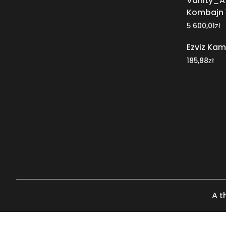
Vanity_A
Kombajn 
zł
5 600,01
Ezviz Ka
zł
185,88
A t