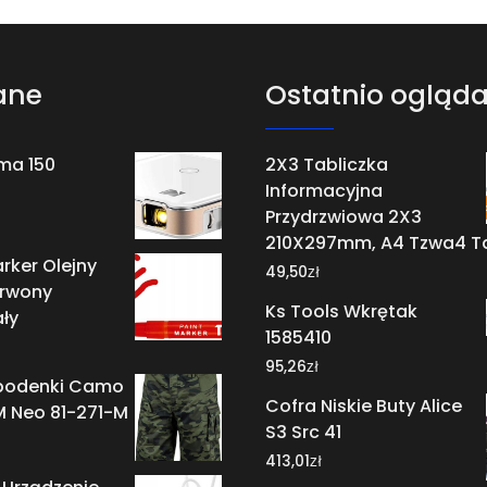
ane
Ostatnio ogląd
ma 150
2X3 Tabliczka
Informacyjna
Przydrzwiowa 2X3
210X297mm, A4 Tzwa4 T
rker Olejny
zł
49,50
erwony
Ks Tools Wkrętak
ły
1585410
zł
95,26
Spodenki Camo
Cofra Niskie Buty Alice
M Neo 81-271-M
S3 Src 41
zł
413,01