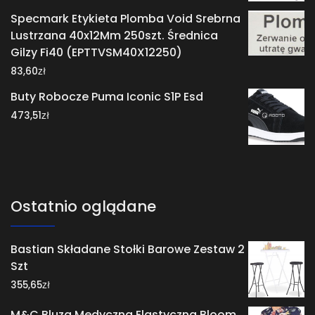
Specmark Etykieta Plomba Void Srebrna
Lustrzana 40x12Mm 250szt. Średnica
Gilzy Fi40 (EPTTVSM40X12250)
zł
83,60
Buty Robocze Puma Iconic S1P Esd
zł
473,51
Ostatnio oglądane
Bastian Składane Stołki Barowe Zestaw 2
Szt
zł
355,65
M&C Bluza Medyczna Elastyczna Bloom