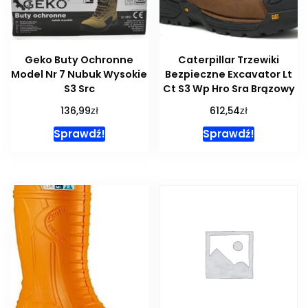
Geko Buty Ochronne
Caterpillar Trzewiki
Model Nr 7 Nubuk Wysokie
Bezpieczne Excavator Lt
S3 Src
Ct S3 Wp Hro Sra Brązowy
zł
zł
136,99
612,54
Sprawdź!
Sprawdź!