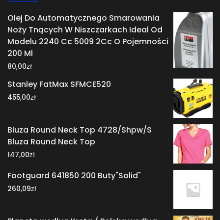
Olej Do Automatycznego Smarowania
Noży Tnących W Niszczarkach Ideal Od
Modelu 2240 Cc 5009 2Cc O Pojemności
200 Ml
zł
80,00
Stanley FatMax SFMCE520
zł
455,00
Bluza Round Neck Top 4728/Shpw/S
Bluza Round Neck Top
zł
147,00
Footguard 641850 200 Buty"Solid"
zł
260,09