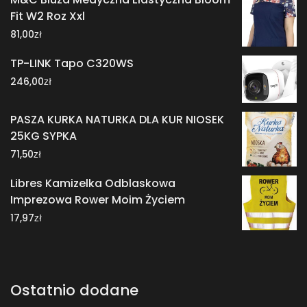
Fit W2 Roz Xxl
zł
81,00
TP-LINK Tapo C320WS
zł
246,00
PASZA KURKA NATURKA DLA KUR NIOSEK
25KG SYPKA
zł
71,50
Libres Kamizelka Odblaskowa
Imprezowa Rower Moim Życiem
zł
17,97
Ostatnio dodane