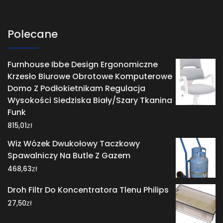
Polecane
Furnhouse Ibbe Design Ergonomiczne
Krzesło Biurowe Obrotowe Komputerowe
Domo Z Podłokietnikam Regulacja
Wysokości Siedziska Biały/Szary Tkanina
Funk
zł
815,01
Wiz Wózek Dwukołowy Taczkowy
Spawalniczy Na Butle Z Gazem
zł
468,63
Droh Filtr Do Koncentratora Tlenu Philips
zł
27,50