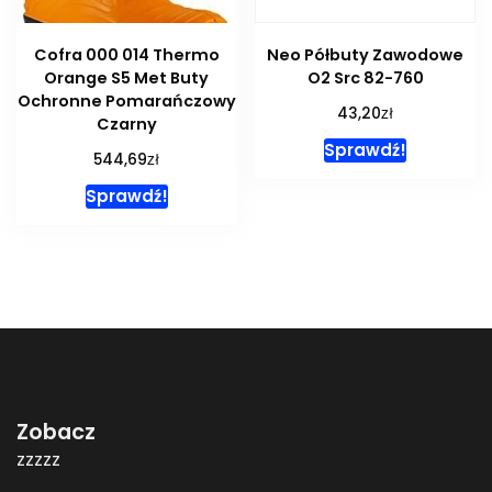
Cofra 000 014 Thermo
Neo Półbuty Zawodowe
Orange S5 Met Buty
O2 Src 82-760
Ochronne Pomarańczowy
zł
43,20
Czarny
Sprawdź!
zł
544,69
Sprawdź!
Zobacz
zzzzz