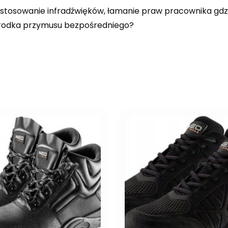
, zastosowanie infradźwięków, łamanie praw pracownika gd
 środka przymusu bezpośredniego?