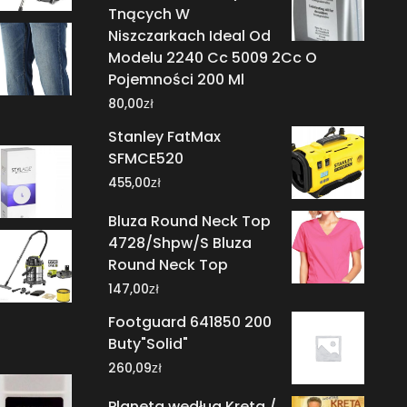
Tnących W
Niszczarkach Ideal Od
Modelu 2240 Cc 5009 2Cc O
Pojemności 200 Ml
zł
80,00
Stanley FatMax
SFMCE520
zł
455,00
Bluza Round Neck Top
4728/Shpw/S Bluza
Round Neck Top
zł
147,00
Footguard 641850 200
Buty"Solid"
zł
260,09
Planeta według Kreta /