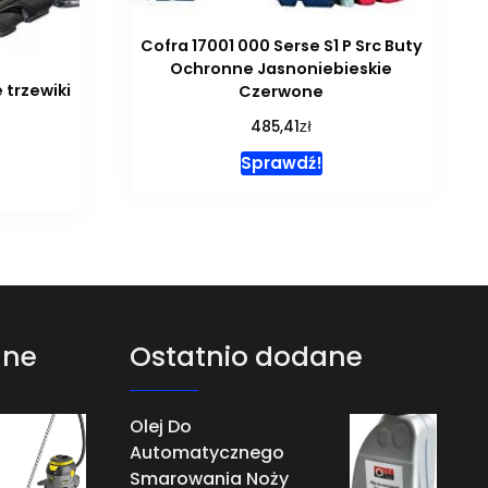
Cofra 17001 000 Serse S1 P Src Buty
Ochronne Jasnoniebieskie
 trzewiki
Czerwone
zł
485,41
Sprawdź!
ane
Ostatnio dodane
Olej Do
Automatycznego
Smarowania Noży