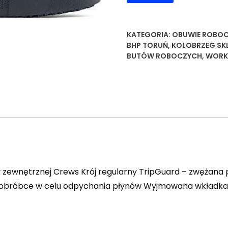
KATEGORIA:
OBUWIE ROBOC
BHP TORUŃ
,
KOLOBRZEG SK
BUTÓW ROBOCZYCH
,
WORKI
y zewnętrznej Crews Krój regularny TripGuard – zwężana
e obróbce w celu odpychania płynów Wyjmowana wkładk