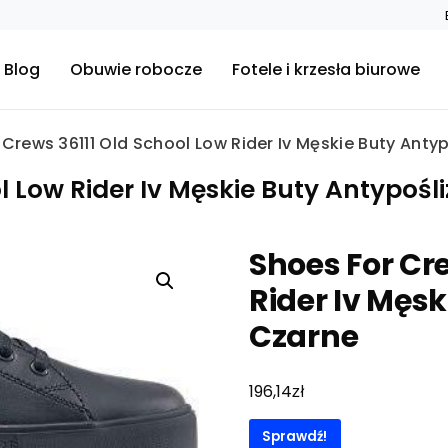
Blog
Obuwie robocze
Fotele i krzesła biurowe
 Crews 36111 Old School Low Rider Iv Męskie Buty Ant
ol Low Rider Iv Męskie Buty Antypoś
Shoes For Cr
Rider Iv Męs
Czarne
zł
196,14
Sprawdź!