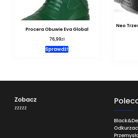
Neo Trze
Procera Obuwie Eva Global
zł
76,99
Sprawdź!
Zobacz
Polec
zzzzz
Black&De
Odkurzac
Przemysł