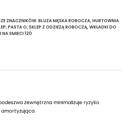
ZE
ZNACZNIKÓW:
BLUZA MĘSKA ROBOCZA
,
HURTOWNIA
LEP
,
PASTA O
,
SKLEP Z ODZIEŻĄ ROBOCZĄ
,
WKŁADKI DO
 NA SMIECI 120
 podeszwa zewnętrzna minimalizuje ryzyko
a amortyzująca