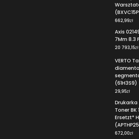
Warsztat
(BXVC15P
zł
662,99
Axis 0214
7Mm 8.3 F
zł
20 793,15
VERTO Ta
diament
segment
(61H3S9)
zł
29,95
Drukarka
Toner BK 
Ersetzt*
(APTHP25
zł
672,00