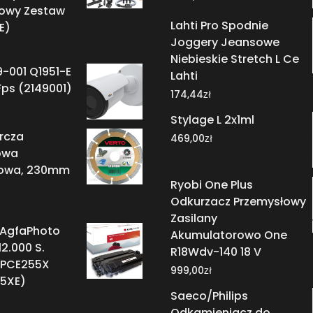
owy Zestaw
Lahti Pro Spodnie
E)
Joggery Jeansowe
Niebieskie Stretch L Ce
9-001 Q1951-E
Lahti
ps (2149001)
zł
174,44
Stylage L 2x1ml
rcza
zł
469,00
owa
owa, 230mm
Ryobi One Plus
Odkurzacz Przemysłowy
Zasilany
 AgfaPhoto
Akumulatorowo One
12.000 S.
R18Wdv-140 18 V
 HPCE255X
zł
999,00
5XE)
Saeco/Philips
Odkamieniacz do