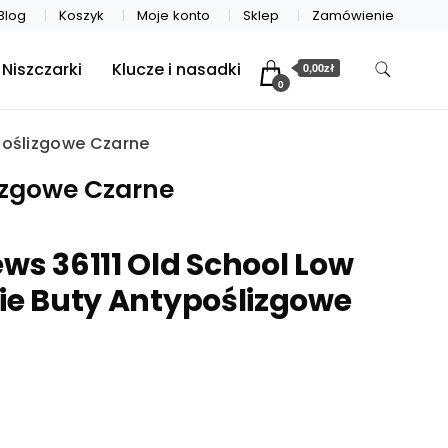
Blog
Koszyk
Moje konto
Sklep
Zamówienie
Niszczarki
Klucze i nasadki
0,00zł
0
ypoślizgowe Czarne
lizgowe Czarne
ews 36111 Old School Low
kie Buty Antypoślizgowe