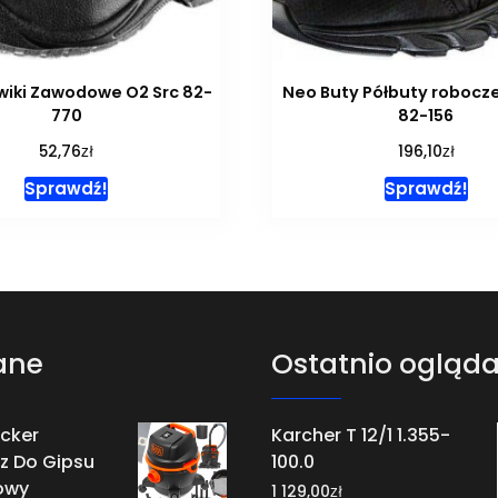
wiki Zawodowe O2 Src 82-
Neo Buty Półbuty robocze
770
82-156
zł
zł
52,76
196,10
Sprawdź!
Sprawdź!
ane
Ostatnio ogląd
cker
Karcher T 12/1 1.355-
z Do Gipsu
100.0
owy
zł
1 129,00