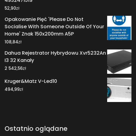
4932471519
zł
52,90
Opakowanie Pięć 'Please Do Not
Socialise With Someone Outside Of Your
Home' Znak 150x200mm A5P
zł
108,84
Dahua Rejestrator Hybrydowu Xvr5232An
I3 32 Kanały
zł
2 542,56
Kruger&Matz V-Led10
zł
494,99
Ostatnio oglądane