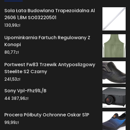
Sola Łata Budowlana Trapezoidalna Al
2606 1,8M SO03220501
zł
130,99
Upominkarnia Fartuch Regulowany Z
Konopi
zł
80,77
Portwest Fw83 Trzewik Antyposlizgowy
Steelite S2 Czarny
zł
241,53
Sony Vpl-Fhz91L/B
zł
44 387,96
Procera Półbuty Ochronne Oskar S1P
zł
99,99