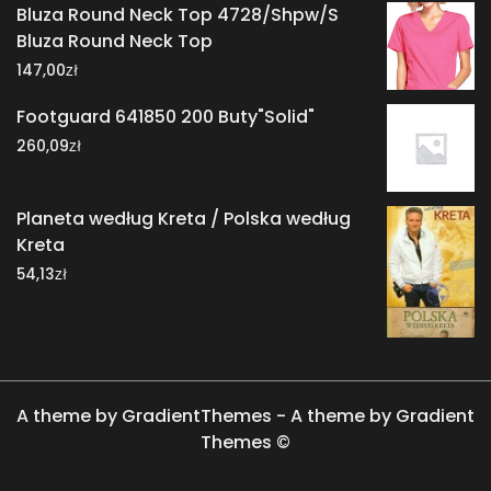
Bluza Round Neck Top 4728/Shpw/S
Bluza Round Neck Top
zł
147,00
Footguard 641850 200 Buty"Solid"
zł
260,09
Planeta według Kreta / Polska według
Kreta
zł
54,13
A theme by GradientThemes - A theme by Gradient
Themes ©