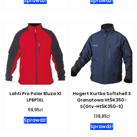
Sprawdź!
Sprawdź!
Lahti Pro Polar Bluza Xl
Hogert Kurtka Softshell S
LPBP1XL
Granatowa Ht5K350-
S(Gtv-Ht5K350-S)
zł
69,95
zł
138,85
Sprawdź!
Sprawdź!