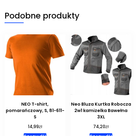
Podobne produkty
NEO T-shirt,
Neo Bluza Kurtka Robocza
pomarańczowy, S, 81-611-
2w1 kamizelka Bawełna
S
3XL
zł
zł
14,99
74,20