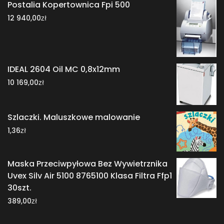
Postalia Kopertownica Fpi 500
zł
12 940,00
IDEAL 2604 Oil MC 0,8x12mm
zł
10 169,00
Szlaczki. Maluszkowe malowanie
zł
1,36
Maska Przeciwpyłowa Bez Wywietrznika
Uvex Silv Air 5100 8765100 Klasa Filtra Ffp1
30szt.
zł
389,00