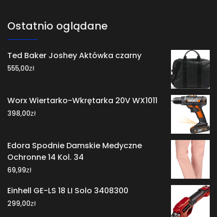
Ostatnio oglądane
Ted Baker Joshey Aktówka czarny
zł
555,00
Worx Wiertarko-Wkrętarka 20V WX1011
zł
398,00
Edora Spodnie Damskie Medyczne
Ochronne 14 Kol. 34
zł
69,99
Einhell GE-LS 18 LI Solo 3408300
zł
299,00