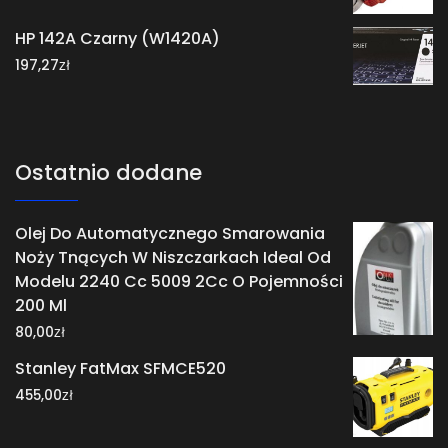
HP 142A Czarny (W1420A)
zł
197,27
Ostatnio dodane
Olej Do Automatycznego Smarowania
Noży Tnących W Niszczarkach Ideal Od
Modelu 2240 Cc 5009 2Cc O Pojemności
200 Ml
zł
80,00
Stanley FatMax SFMCE520
zł
455,00