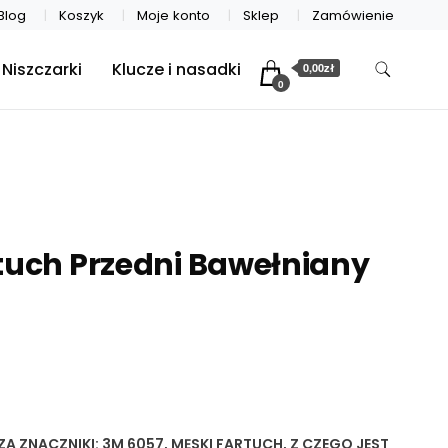
Blog
Koszyk
Moje konto
Sklep
Zamówienie
Niszczarki
Klucze i nasadki
0,00zł
0
tuch Przedni Bawełniany
ZA
ZNACZNIKI:
3M 6057
,
MĘSKI FARTUCH
,
Z CZEGO JEST