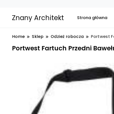
Znany Architekt
Strona główna
Home
Sklep
Odzież robocza
Portwest F
Portwest Fartuch Przedni Baweł