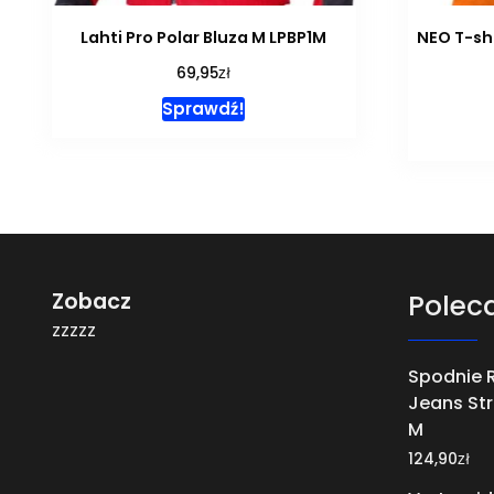
Lahti Pro Polar Bluza M LPBP1M
NEO T-sh
zł
69,95
Sprawdź!
Zobacz
Polec
zzzzz
Spodnie 
Jeans Str
M
zł
124,90