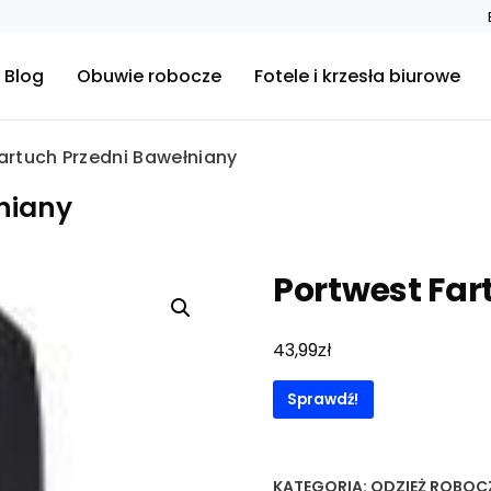
Blog
Obuwie robocze
Fotele i krzesła biurowe
artuch Przedni Bawełniany
niany
Portwest Far
zł
43,99
Sprawdź!
KATEGORIA:
ODZIEŻ ROBOC