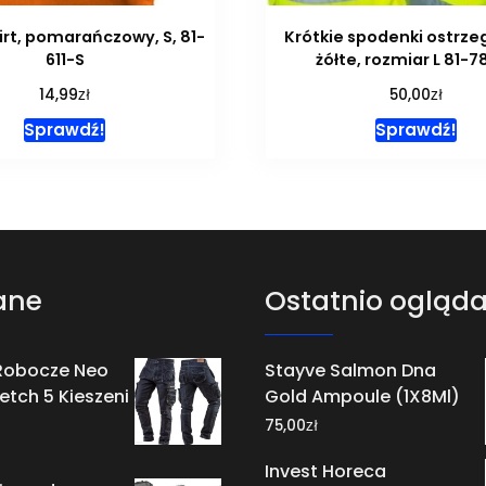
irt, pomarańczowy, S, 81-
Krótkie spodenki ostrze
611-S
żółte, rozmiar L 81-7
zł
zł
14,99
50,00
Sprawdź!
Sprawdź!
ane
Ostatnio ogląd
Robocze Neo
Stayve Salmon Dna
etch 5 Kieszeni
Gold Ampoule (1X8Ml)
zł
75,00
Invest Horeca