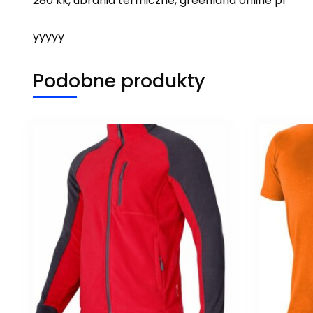
280 kk, ubrania termiczne, greenland online pl
yyyyy
Podobne produkty