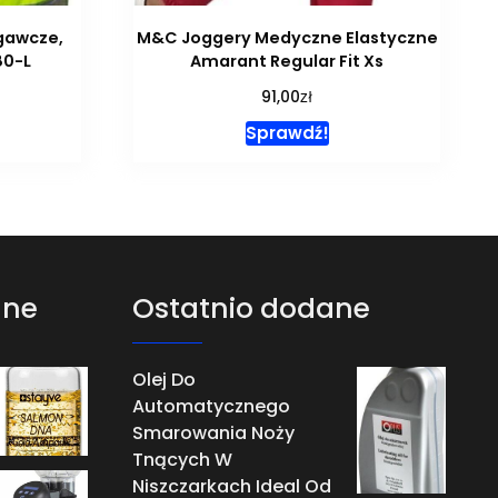
gawcze,
M&C Joggery Medyczne Elastyczne
80-L
Amarant Regular Fit Xs
zł
91,00
Sprawdź!
ane
Ostatnio dodane
Olej Do
Automatycznego
Smarowania Noży
Tnących W
Niszczarkach Ideal Od