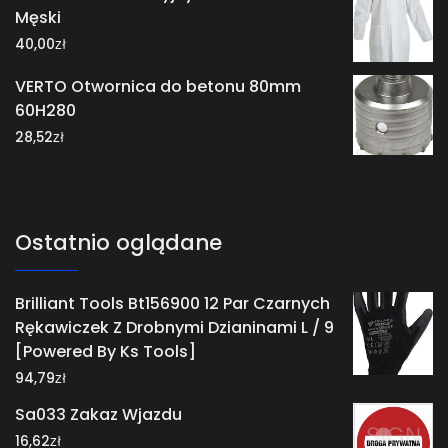
Męski
zł
40,00
VERTO Otwornica do betonu 80mm
60H280
zł
28,52
Ostatnio oglądane
Brilliant Tools Bt156900 12 Par Czarnych
Rękawiczek Z Drobnymi Dzianinami L / 9
[Powered By Ks Tools]
zł
94,79
Sa033 Zakaz Wjazdu
zł
16,62