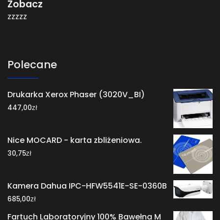
Zobacz
zzzzz
Polecane
Drukarka Xerox Phaser (3020V_BI)
zł
447,00
Nice MOCARD - karta zbliżeniowa.
zł
30,75
Kamera Dahua IPC-HFW5541E-SE-0360B
zł
685,00
Fartuch Laboratoryjny 100% Bawełna M