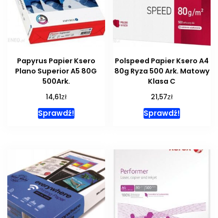
Papyrus Papier Ksero
Polspeed Papier Ksero A4
Plano Superior A5 80G
80g Ryza 500 Ark. Matowy
500Ark.
Klasa C
zł
zł
14,61
21,57
Sprawdź!
Sprawdź!