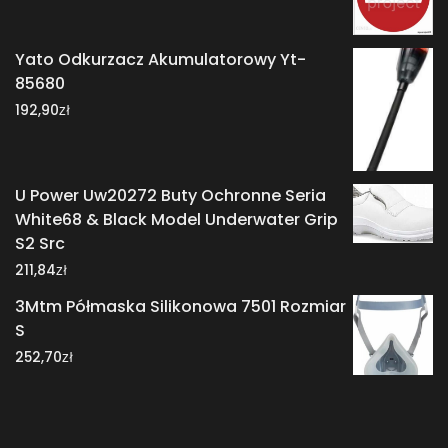
Yato Odkurzacz Akumulatorowy Yt-
85680
zł
192,90
U Power Uw20272 Buty Ochronne Seria
White68 & Black Model Underwater Grip
S2 Src
zł
211,84
3Mtm Półmaska Silikonowa 7501 Rozmiar
S
zł
252,70