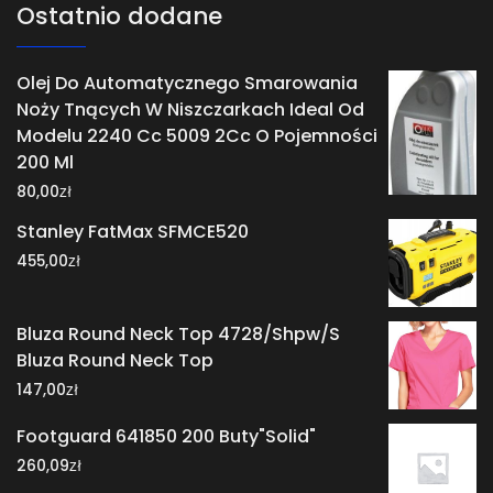
Ostatnio dodane
Olej Do Automatycznego Smarowania
Noży Tnących W Niszczarkach Ideal Od
Modelu 2240 Cc 5009 2Cc O Pojemności
200 Ml
zł
80,00
Stanley FatMax SFMCE520
zł
455,00
Bluza Round Neck Top 4728/Shpw/S
Bluza Round Neck Top
zł
147,00
Footguard 641850 200 Buty"Solid"
zł
260,09