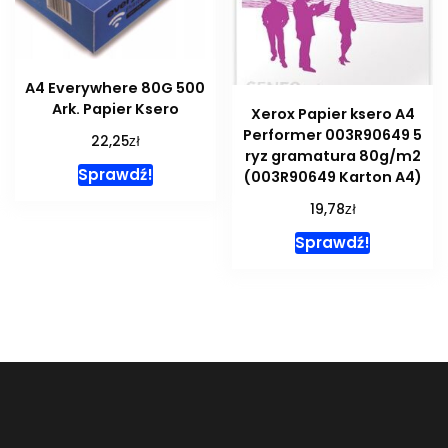
A4 Everywhere 80G 500
Ark. Papier Ksero
Xerox Papier ksero A4
Performer 003R90649 5
zł
22,25
ryz gramatura 80g/m2
Sprawdź!
(003R90649 Karton A4)
zł
19,78
Sprawdź!