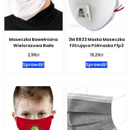
Maseczka Bawełniana
3M 8833 Maska Maseczka
Wielorazowa Biała
Filtrująca Półmaska Ffp3
zł
zł
2,99
19,29
Sprawdź!
Sprawdź!