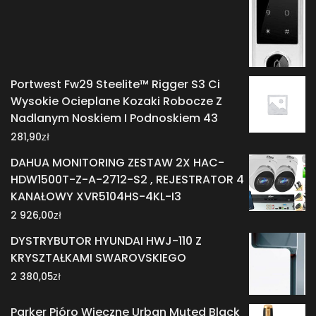
Portwest Fw29 Steelite™ Rigger S3 Ci
Wysokie Ocieplane Kozaki Robocze Z
Nadlanym Noskiem I Podnoskiem 43
zł
281,90
DAHUA MONITORING ZESTAW 2X HAC-
HDW1500T-Z-A-2712-S2 , REJESTRATOR 4
KANAŁOWY XVR5104HS-4KL-I3
zł
2 926,00
DYSTRYBUTOR HYUNDAI HWJ-110 Z
KRYSZTAŁKAMI SWAROVSKIEGO
zł
2 380,05
Parker Pióro Wieczne Urban Muted Black