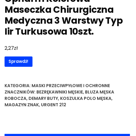
Maseczka Chirurgiczna
Medyczna 3 Warstwy Typ
Iir Turkusowa 10szt.
zł
2,27
Sprawdź!
KATEGORIA:
MASKI PRZECIWPYŁOWE I OCHRONNE
ZNACZNIKÓW:
BEZRĘKAWNIKI MĘSKIE
,
BLUZA MĘSKA
ROBOCZA
,
DEMARY BUTY
,
KOSZULKA POLO MĘSKA
,
MAGAZYN ZNAK
,
URGENT 212