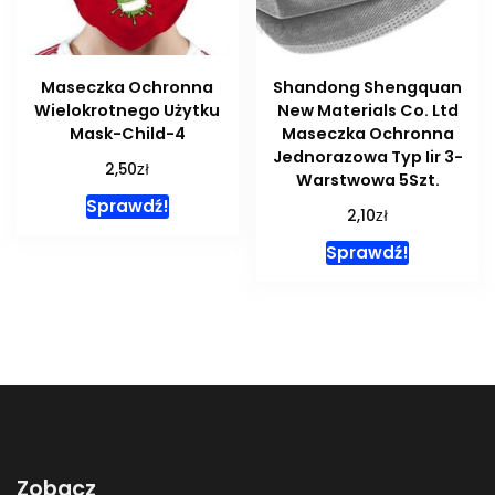
Maseczka Ochronna
Shandong Shengquan
Wielokrotnego Użytku
New Materials Co. Ltd
Mask-Child-4
Maseczka Ochronna
Jednorazowa Typ Iir 3-
zł
2,50
Warstwowa 5Szt.
Sprawdź!
zł
2,10
Sprawdź!
Zobacz