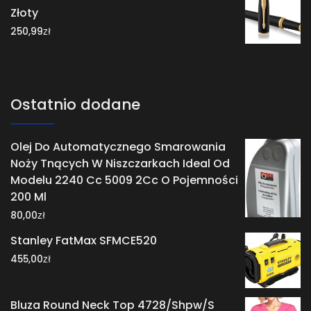
Złoty
zł
250,99
Ostatnio dodane
Olej Do Automatycznego Smarowania
Noży Tnących W Niszczarkach Ideal Od
Modelu 2240 Cc 5009 2Cc O Pojemności
200 Ml
zł
80,00
Stanley FatMax SFMCE520
zł
455,00
Bluza Round Neck Top 4728/Shpw/S