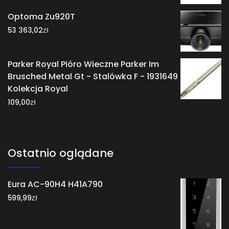
Optoma Zu920T
zł
53 363,02
Parker Royal Pióro Wieczne Parker Im
Brusched Metal Gt - Stalówka F - 1931649
Kolekcja Royal
zł
109,00
Ostatnio oglądane
Eura AC-90H4 H41A790
zł
599,99