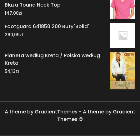
Bluza Round Neck Top
zł
147,00
Footguard 641850 200 Buty"Solid"
zł
260,09
Planeta według Kreta / Polska według
Kreta
zł
54,13
A theme by GradientThemes - A theme by Gradient
Themes ©