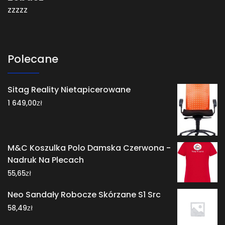
zzzzz
Polecane
Sitag Reality Nietapicerowane
zł
1 649,00
M&C Koszulka Polo Damska Czerwona -
Nadruk Na Plecach
zł
55,65
Neo Sandały Robocze Skórzane S1 Src
zł
58,49