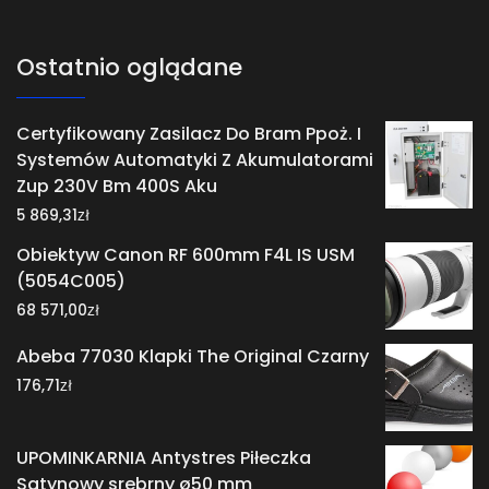
Ostatnio oglądane
Certyfikowany Zasilacz Do Bram Ppoż. I
Systemów Automatyki Z Akumulatorami
Zup 230V Bm 400S Aku
zł
5 869,31
Obiektyw Canon RF 600mm F4L IS USM
(5054C005)
zł
68 571,00
Abeba 77030 Klapki The Original Czarny
zł
176,71
UPOMINKARNIA Antystres Piłeczka
Satynowy srebrny ø50 mm