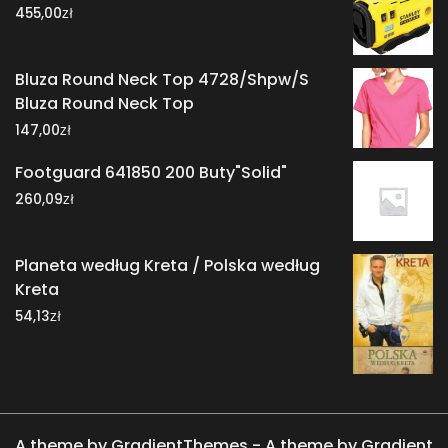
zł
455,00
Bluza Round Neck Top 4728/Shpw/S
Bluza Round Neck Top
zł
147,00
Footguard 641850 200 Buty"Solid"
zł
260,09
Planeta według Kreta / Polska według
Kreta
zł
54,13
A theme by GradientThemes - A theme by Gradient