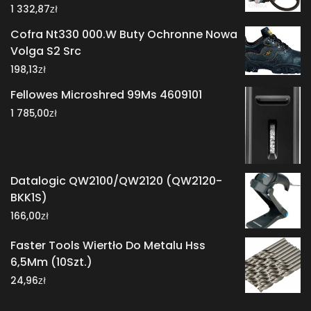
zł
1 332,87
Cofra Nt330 000.W Buty Ochronne Nowa
Volga S2 Src
zł
198,13
Fellowes Microshred 99Ms 4609101
zł
1 785,00
Datalogic QW2100/QW2120 (QW2120-
BKK1S)
zł
166,00
Faster Tools Wiertło Do Metalu Hss
6,5Mm (10Szt.)
zł
24,96