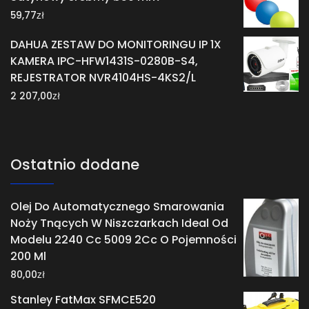
zł
59,77
DAHUA ZESTAW DO MONITORINGU IP 1X
KAMERA IPC-HFW1431S-0280B-S4,
REJESTRATOR NVR4104HS-4KS2/L
zł
2 207,00
Ostatnio dodane
Olej Do Automatycznego Smarowania
Noży Tnących W Niszczarkach Ideal Od
Modelu 2240 Cc 5009 2Cc O Pojemności
200 Ml
zł
80,00
Stanley FatMax SFMCE520