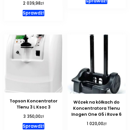
Sprawdź!
zł
2 039,98
Sprawdź!
Topson Koncentrator
Wózek na kółkach do
Tlenu 3 L Ksoc 3
Koncentratora Tlenu
Inogen One G5 i Rove 6
zł
3 350,00
zł
1 020,00
Sprawdź!