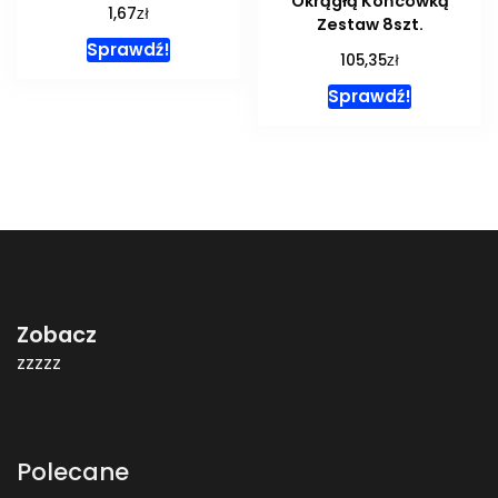
Okrągłą Końcówką
zł
1,67
Zestaw 8szt.
Sprawdź!
zł
105,35
Sprawdź!
Zobacz
zzzzz
Polecane