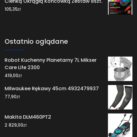
Cienką Okrągłą Końcówką Zestaw 8szt.
zł
105,35
Ostatnio oglądane
Robot Kuchenny Planetarny 7L Mikser
Care Life 2300
zł
419,00
Milwaukee Rękawy 45cm 4932479937
zł
77,90
Makita DLM460PT2
zł
2 829,00