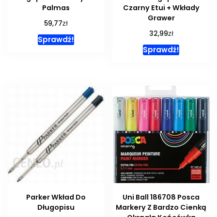
Palmas
Czarny Etui + Wkłady
Grawer
zł
59,77
zł
32,99
Sprawdź!
Sprawdź!
Parker Wkład Do
Uni Ball 186708 Posca
Długopisu
Markery Z Bardzo Cienką