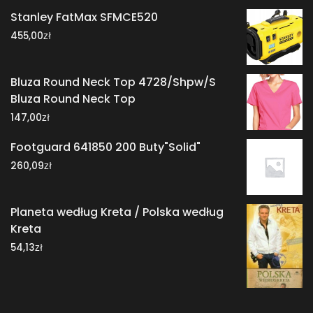
Stanley FatMax SFMCE520
zł
455,00
Bluza Round Neck Top 4728/Shpw/S
Bluza Round Neck Top
zł
147,00
Footguard 641850 200 Buty"Solid"
zł
260,09
Planeta według Kreta / Polska według
Kreta
zł
54,13