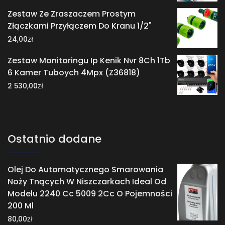
Zestaw Ze Zraszaczem Prostym
Złączkami Przyłączem Do Kranu 1/2"
zł
24,00
Zestaw Monitoringu Ip Kenik Nvr 8Ch 1Tb
6 Kamer Tuboych 4Mpx (Z36818)
zł
2 530,00
Ostatnio dodane
Olej Do Automatycznego Smarowania
Noży Tnących W Niszczarkach Ideal Od
Modelu 2240 Cc 5009 2Cc O Pojemności
200 Ml
zł
80,00