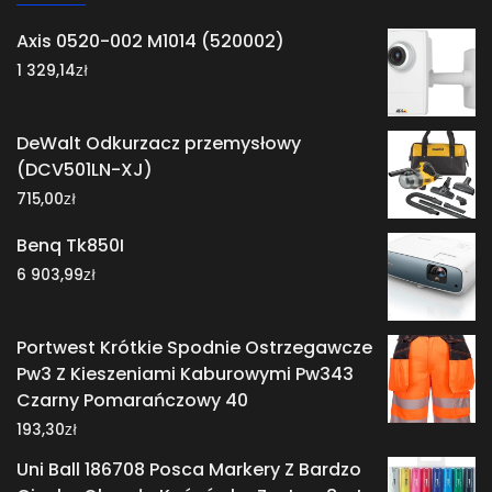
Axis 0520-002 M1014 (520002)
zł
1 329,14
DeWalt Odkurzacz przemysłowy
(DCV501LN-XJ)
zł
715,00
Benq Tk850I
zł
6 903,99
Portwest Krótkie Spodnie Ostrzegawcze
Pw3 Z Kieszeniami Kaburowymi Pw343
Czarny Pomarańczowy 40
zł
193,30
Uni Ball 186708 Posca Markery Z Bardzo