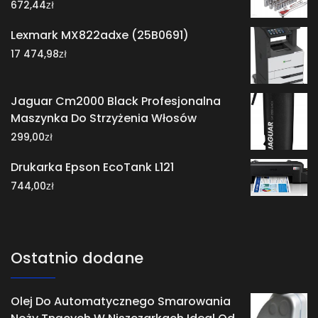
zł
672,44
Lexmark MX822adxe (25B0691)
zł
17 474,98
Jaguar Cm2000 Black Profesjonalna
Maszynka Do Strzyżenia Włosów
zł
299,00
Drukarka Epson EcoTank L121
zł
744,00
Ostatnio dodane
Olej Do Automatycznego Smarowania