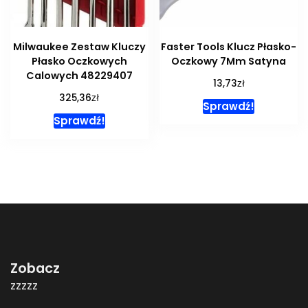
Milwaukee Zestaw Kluczy
Faster Tools Klucz Płasko-
Płasko Oczkowych
Oczkowy 7Mm Satyna
Calowych 48229407
zł
13,73
zł
325,36
Sprawdź!
Sprawdź!
Zobacz
zzzzz