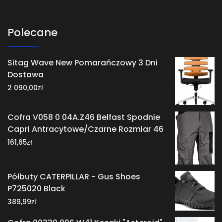
Polecane
Sitag Wave New Pomarańczowy 3 Dni
Dostawa
zł
2 090,00
Cofra V058 0 04A.Z46 Belfast Spodnie
Capri Antracytowe/Czarne Rozmiar 46
zł
161,65
Półbuty CATERPILLAR - Gus Shoes
P725020 Black
zł
389,99