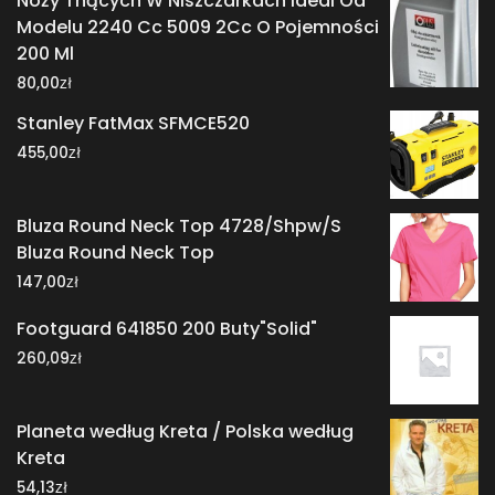
Noży Tnących W Niszczarkach Ideal Od
Modelu 2240 Cc 5009 2Cc O Pojemności
200 Ml
zł
80,00
Stanley FatMax SFMCE520
zł
455,00
Bluza Round Neck Top 4728/Shpw/S
Bluza Round Neck Top
zł
147,00
Footguard 641850 200 Buty"Solid"
zł
260,09
Planeta według Kreta / Polska według
Kreta
zł
54,13