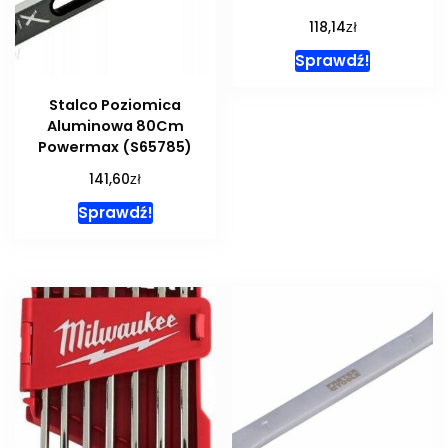
zł
118,14
Sprawdź!
Stalco Poziomica
Aluminowa 80Cm
Powermax (S65785)
zł
141,60
Sprawdź!