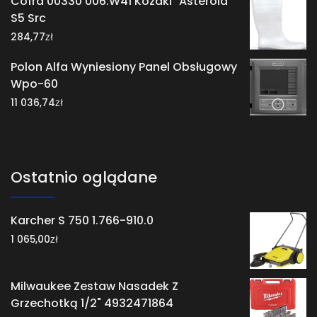
Cofra 00330 006.W41 Kozaki "Asteroid"
S5 Src
zł
284,77
Polon Alfa Wyniesiony Panel Obsługowy
Wpo-60
zł
11 036,74
Ostatnio oglądane
Karcher S 750 1.766-910.0
zł
1 065,00
Milwaukee Zestaw Nasadek Z
Grzechotką 1/2" 4932471864