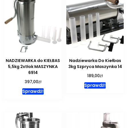
NADZIEWARKA do KIEŁBAS
Nadziewarka Do Kiełbas
5,5kg 2xtłok MASZYNKA
3kg Szpryca Maszynka 14
6914
zł
189,00
zł
397,00
Sprawdź!
Sprawdź!