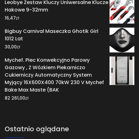
Leobye Zestaw Kluczy Uniwersalne Klucze
Hakowe 9-32mm
zł
16,47
Bigbuy Carnival Maseczka Ghotik Girl
1012 Lat
zł
30,00
Mychef. Piec Konwekcyjno Parowy
Gazowy , Z Wózkiem Piekarniczo
Cukierniczy Automatyczny System
Myjący 16X600X400 70kW 230 V Mychef
Bake Max Maste (BAK
zł
82 261,00
Ostatnio oglądane