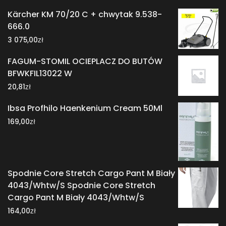
Kärcher KM 70/20 C + chwytak 9.538-
666.0
zł
3 075,00
FAGUM-STOMIL OCIEPLACZ DO BUTÓW
BFWKFIL13022 W
zł
20,81
Ibsa Profhilo Haenkenium Cream 50Ml
zł
169,00
Spodnie Core Stretch Cargo Pant M Biały
4043/Whtw/S Spodnie Core Stretch
Cargo Pant M Biały 4043/Whtw/S
zł
164,00