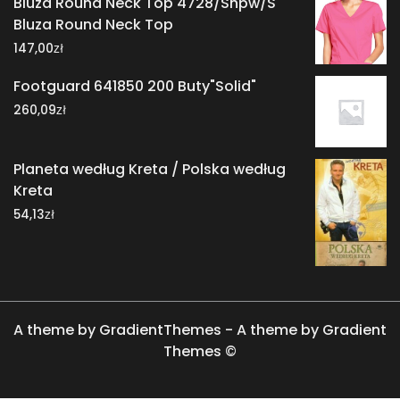
Bluza Round Neck Top 4728/Shpw/S
Bluza Round Neck Top
zł
147,00
Footguard 641850 200 Buty"Solid"
zł
260,09
Planeta według Kreta / Polska według
Kreta
zł
54,13
A theme by GradientThemes - A theme by Gradient
Themes ©