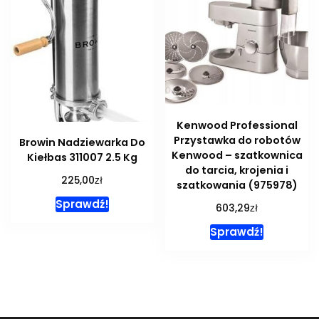
Kenwood Professional
Przystawka do robotów
Browin Nadziewarka Do
Kenwood – szatkownica
Kiełbas 311007 2.5 Kg
do tarcia, krojenia i
zł
225,00
szatkowania (975978)
Sprawdź!
zł
603,29
Sprawdź!