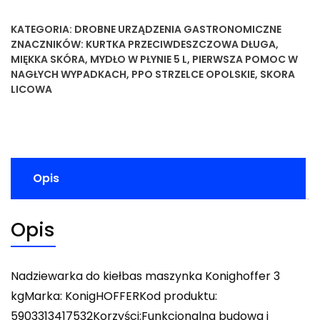
KATEGORIA:
DROBNE URZĄDZENIA GASTRONOMICZNE
ZNACZNIKÓW:
KURTKA PRZECIWDESZCZOWA DŁUGA
,
MIĘKKA SKÓRA
,
MYDŁO W PŁYNIE 5 L
,
PIERWSZA POMOC W
NAGŁYCH WYPADKACH
,
PPO STRZELCE OPOLSKIE
,
SKORA
LICOWA
Opis
Opis
Nadziewarka do kiełbas maszynka Konighoffer 3
kgMarka: KonigHOFFERKod produktu:
5903313417532Korzyści:Funkcjonalna budowa i