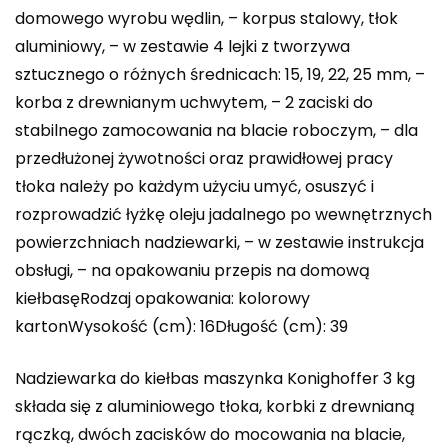
domowego wyrobu wędlin, – korpus stalowy, tłok
aluminiowy, – w zestawie 4 lejki z tworzywa
sztucznego o różnych średnicach: 15, 19, 22, 25 mm, –
korba z drewnianym uchwytem, – 2 zaciski do
stabilnego zamocowania na blacie roboczym, – dla
przedłużonej żywotności oraz prawidłowej pracy
tłoka należy po każdym użyciu umyć, osuszyć i
rozprowadzić łyżkę oleju jadalnego po wewnętrznych
powierzchniach nadziewarki, – w zestawie instrukcja
obsługi, – na opakowaniu przepis na domową
kiełbasęRodzaj opakowania: kolorowy
kartonWysokość (cm): 16Długość (cm): 39
Nadziewarka do kiełbas maszynka Konighoffer 3 kg
składa się z aluminiowego tłoka, korbki z drewnianą
rączką, dwóch zacisków do mocowania na blacie,