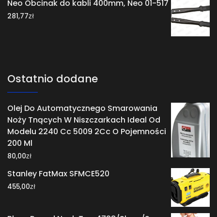
Neo Obcinak do kabli 400mm, Neo 01-517
zł
281,77
Ostatnio dodane
Olej Do Automatycznego Smarowania
Noży Tnących W Niszczarkach Ideal Od
Modelu 2240 Cc 5009 2Cc O Pojemności
200 Ml
zł
80,00
Stanley FatMax SFMCE520
zł
455,00