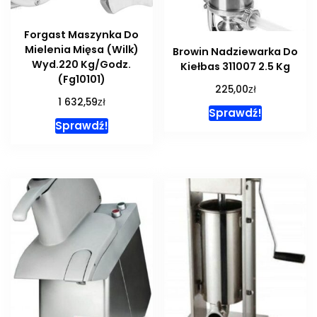
Forgast Maszynka Do
Mielenia Mięsa (Wilk)
Browin Nadziewarka Do
Wyd.220 Kg/Godz.
Kiełbas 311007 2.5 Kg
(Fg10101)
zł
225,00
zł
1 632,59
Sprawdź!
Sprawdź!