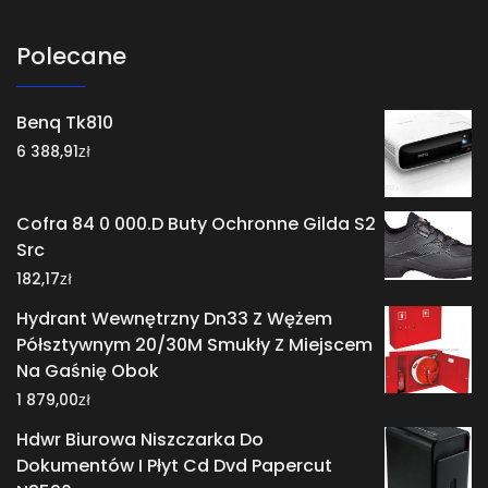
Polecane
Benq Tk810
zł
6 388,91
Cofra 84 0 000.D Buty Ochronne Gilda S2
Src
zł
182,17
Hydrant Wewnętrzny Dn33 Z Wężem
Półsztywnym 20/30M Smukły Z Miejscem
Na Gaśnię Obok
zł
1 879,00
Hdwr Biurowa Niszczarka Do
Dokumentów I Płyt Cd Dvd Papercut