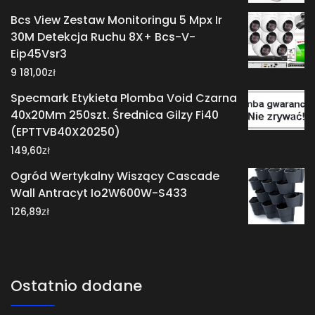
Bcs View Zestaw Monitoringu 5 Mpx Ir
30M Detekcja Ruchu 8X+ Bcs-V-
Eip45Vsr3
zł
9 181,00
Specmark Etykieta Plomba Void Czarna
40x20Mm 250szt. Średnica Gilzy Fi40
(EPTTVB40X20250)
zł
149,60
Ogród Wertykalny Wiszący Cascade
Wall Antracyt Io2W600W-S433
zł
126,89
Ostatnio dodane