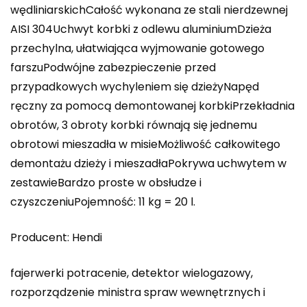
wędliniarskichCałość wykonana ze stali nierdzewnej
AISI 304Uchwyt korbki z odlewu aluminiumDzieża
przechylna, ułatwiająca wyjmowanie gotowego
farszuPodwójne zabezpieczenie przed
przypadkowych wychyleniem się dzieżyNapęd
ręczny za pomocą demontowanej korbkiPrzekładnia
obrotów, 3 obroty korbki równają się jednemu
obrotowi mieszadła w misieMożliwość całkowitego
demontażu dzieży i mieszadłaPokrywa uchwytem w
zestawieBardzo proste w obsłudze i
czyszczeniuPojemność: 11 kg = 20 l.
Producent: Hendi
fajerwerki potracenie, detektor wielogazowy,
rozporządzenie ministra spraw wewnętrznych i