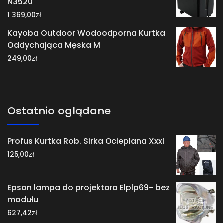
N3520
zł
1 369,00
Kayoba Outdoor Wodoodporna Kurtka
Oddychająca Męska M
zł
249,00
Ostatnio oglądane
Profus Kurtka Rob. Sirka Ocieplana Xxxl
zł
125,00
Epson lampa do projektora Elplp69- bez
modułu
zł
627,42