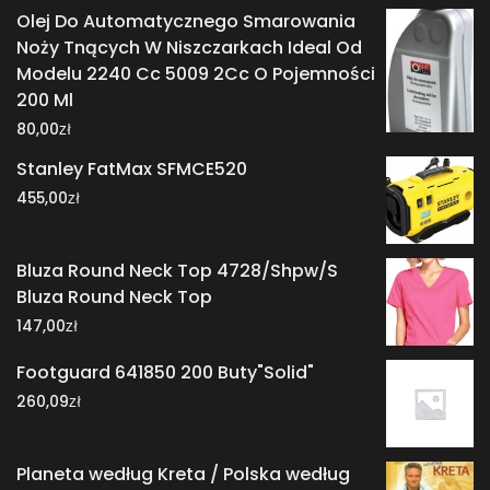
Olej Do Automatycznego Smarowania
Noży Tnących W Niszczarkach Ideal Od
Modelu 2240 Cc 5009 2Cc O Pojemności
200 Ml
zł
80,00
Stanley FatMax SFMCE520
zł
455,00
Bluza Round Neck Top 4728/Shpw/S
Bluza Round Neck Top
zł
147,00
Footguard 641850 200 Buty"Solid"
zł
260,09
Planeta według Kreta / Polska według