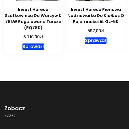
Invest Horeca
Invest Horeca Pionowa
Szatkownica Do Warzyw 0
Nadziewarka Do Kiełbas O
78kW Regulowane Tarcze
Pojemności 5L Gz-5K
(RQ780)
zł
597,00
zł
6 710,00
Sprawdź!
Sprawdź!
Zobacz
zzzzz