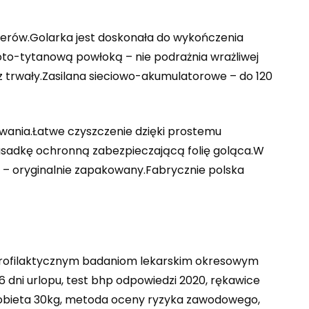
erów.Golarka jest doskonała do wykończenia
łoto-tytanową powłoką – nie podrażnia wrażliwej
 trwały.Zasilana sieciowo-akumulatorowe – do 120
kowania.Łatwe czyszczenie dzięki prostemu
sadkę ochronną zabezpieczającą folię goląca.W
ji – oryginalnie zapakowany.Fabrycznie polska
 profilaktycznym badaniom lekarskim okresowym
t 26 dni urlopu, test bhp odpowiedzi 2020, rękawice
kobieta 30kg, metoda oceny ryzyka zawodowego,