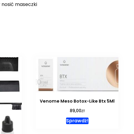
y nosić maseczki
Venome Meso Botox-Like Btx 5Ml
zł
89,00
Sprawdź!