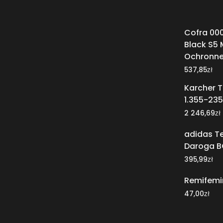
Cofra 00
Black S5 
Ochronne
zł
537,85
Karcher T
1.355-235
zł
2 246,69
adidas T
Daroga 
zł
395,99
Remifemin
zł
47,00