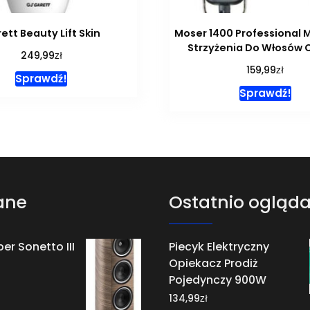
ett Beauty Lift Skin
Moser 1400 Professional
Strzyżenia Do Włosów 
zł
249,99
zł
159,99
Sprawdź!
Sprawdź!
ane
Ostatnio ogląd
er Sonetto III
Piecyk Elektryczny
Opiekacz Prodiż
Pojedynczy 900W
zł
134,99