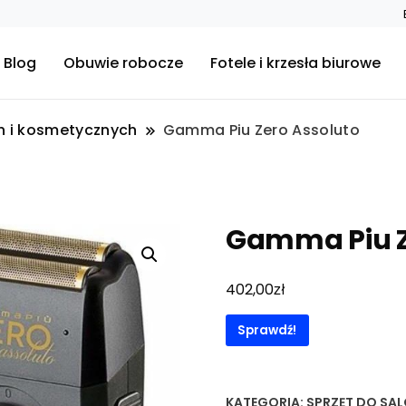
Blog
Obuwie robocze
Fotele i krzesła biurowe
ch i kosmetycznych
Gamma Piu Zero Assoluto
Gamma Piu Z
zł
402,00
Sprawdź!
KATEGORIA:
SPRZĘT DO SA