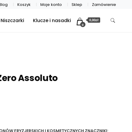
Blog
Koszyk
Moje konto
Sklep
Zamówienie
Niszczarki
Klucze i nasadki
0,00zł
0
ero Assoluto
LONÓW FRYZJERSKICH I KOSMETYCZNYCH
ZNACZNIKI: