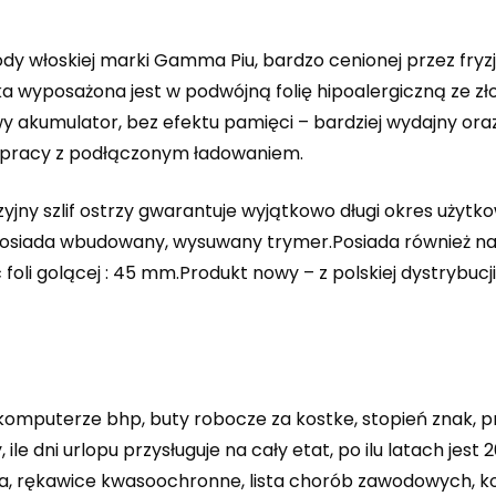
 włoskiej marki Gamma Piu, bardzo cenionej przez fryzj
rka wyposażona jest w podwójną folię hipoalergiczną ze z
 akumulator, bez efektu pamięci – bardziej wydajny oraz
 pracy z podłączonym ładowaniem.
yjny szlif ostrzy gwarantuje wyjątkowo długi okres użyt
siada wbudowany, wysuwany trymer.Posiada również na
oli golącej : 45 mm.Produkt nowy – z polskiej dystrybuc
omputerze bhp, buty robocze za kostke, stopień znak,
 ile dni urlopu przysługuje na cały etat, po ilu latach jes
a, rękawice kwasoochronne, lista chorób zawodowych, 