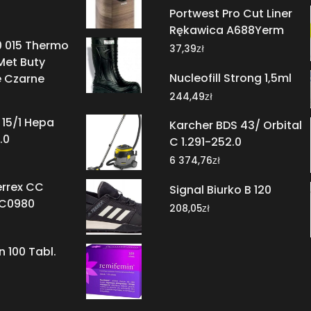
Portwest Pro Cut Liner
Rękawica A688Yerm
0 015 Thermo
zł
37,39
Met Buty
Nucleofill Strong 1,5ml
 Czarne
zł
244,49
 15/1 Hepa
Karcher BDS 43/ Orbital
.0
C 1.291-252.0
zł
6 374,76
errex CC
Signal Biurko B 120
BC0980
zł
208,05
 100 Tabl.