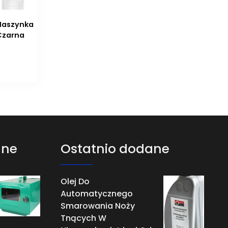
 Maszynka
Czarna
ane
Ostatnio dodane
Olej Do
Automatycznego
Smarowania Noży
Tnących W