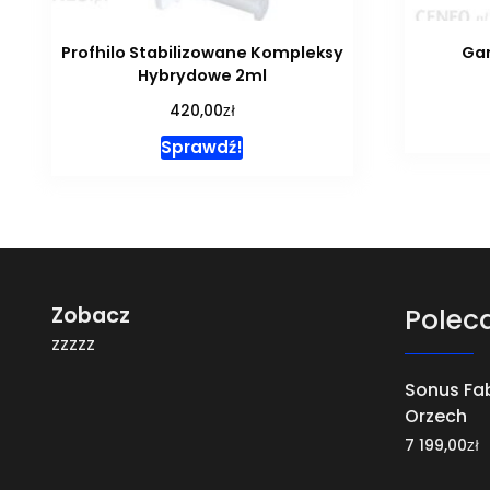
Profhilo Stabilizowane Kompleksy
Gar
Hybrydowe 2ml
zł
420,00
Sprawdź!
Zobacz
Polec
zzzzz
Sonus Fab
Orzech
zł
7 199,00