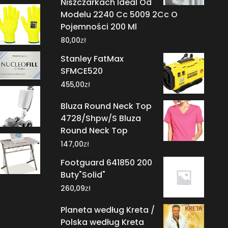
Niszczarkach Ideal Od
Modelu 2240 Cc 5009 2Cc O
Pojemności 200 Ml
zł
80,00
Stanley FatMax
SFMCE520
zł
455,00
Bluza Round Neck Top
4728/Shpw/S Bluza
Round Neck Top
zł
147,00
Footguard 641850 200
Buty"Solid"
zł
260,09
Planeta według Kreta /
Polska według Kreta