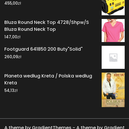
zł
455,00
Bluza Round Neck Top 4728/Shpw/S
Bluza Round Neck Top
zł
147,00
Footguard 641850 200 Buty"Solid"
zł
260,09
Planeta według Kreta / Polska według
Kreta
zł
54,13
A theme by GradientThemes - A theme by Gradient