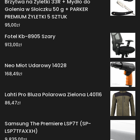
Brzytwa na Żyletki 33R + Mydło do
Golenia w Słoiczku 50 g + PARKER
PREMIUM ŻYLETKI 5 SZTUK
zł
95,00
Fotel Kb-8905 Szary
zł
913,00
Neo Młot Udarowy 14028
zł
168,49
Lahti Pro Bluza Polarowa Zielona L40116
zł
86,47
Samsung The Premiere LSP7T (SP-
LSP7TFAXXH)
zł
9 835,00