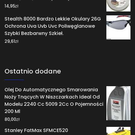
zł
14,95
Stealth 8000 Bardzo Lekkie Okulary 26G
Ochrona Uva Uvb Uvc Poliwęglanowe
Szybki Bezbarwny Szkieł.
zł
29,61
Ostatnio dodane
Olej Do Automatycznego Smarowania
Noży Tnących W Niszczarkach Ideal Od
Modelu 2240 Cc 5009 2Cc O Pojemności
200 Ml
zł
80,00
Stanley FatMax SFMCE520