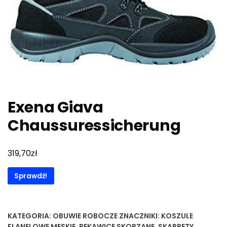
Exena Giava
Chaussuressicherung
zł
319,70
Sprawdź!
KATEGORIA:
OBUWIE ROBOCZE
ZNACZNIKI:
KOSZULE
FLANELOWE MESKIE
,
REKAWICE SKORZANE
,
SKARPETY