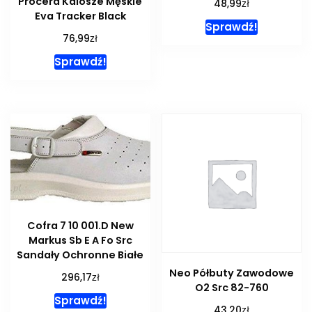
Procera Kalosze Męskie
zł
48,99
Eva Tracker Black
Sprawdź!
zł
76,99
Sprawdź!
Cofra 7 10 001.D New
Markus Sb E A Fo Src
Sandały Ochronne Białe
Neo Półbuty Zawodowe
zł
296,17
O2 Src 82-760
Sprawdź!
zł
43,20