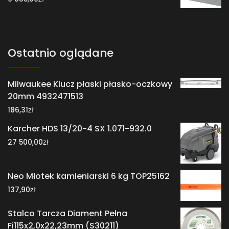
Ostatnio oglądane
Milwaukee Klucz płaski płasko-oczkowy
20mm 4932471513
zł
186,31
Karcher HDS 13/20-4 SX 1.071-932.0
zł
27 500,00
Neo Młotek kamieniarski 6 kg TOP25162
zł
137,90
Stalco Tarcza Diament Pełna
Fi115x2,0x22,23mm (S30211)