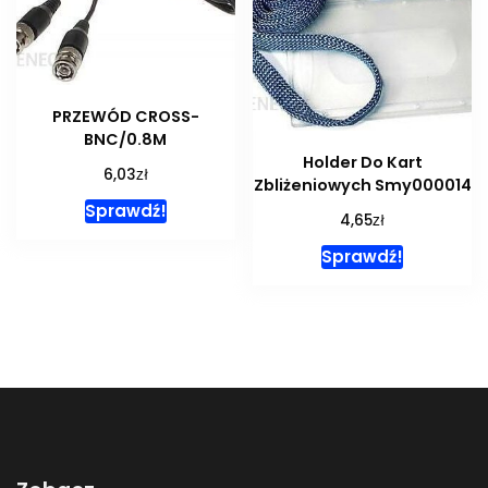
PRZEWÓD CROSS-
BNC/0.8M
Holder Do Kart
zł
6,03
Zbliżeniowych Smy000014
Sprawdź!
zł
4,65
Sprawdź!