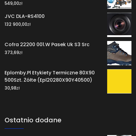
zł
549,00
JVC DLA-RS4100
zł
132 900,00
Cofra 22200 001.W Pasek Uk S3 Src
zł
373,69
Eplomby.Pl Etykiety Termiczne 80X90
500Szt. Żółte (Epl20280X90Y40500)
zł
30,98
Ostatnio dodane