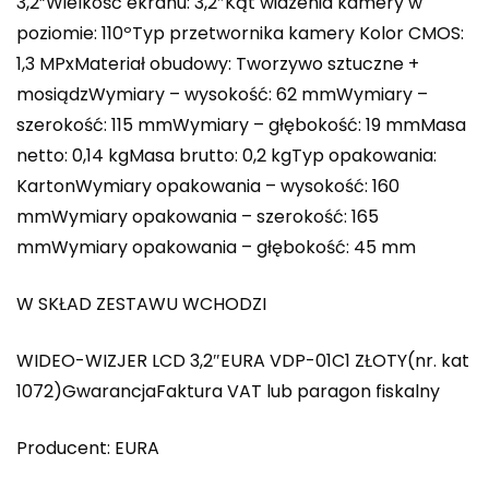
3,2”Wielkość ekranu: 3,2″Kąt widzenia kamery w
poziomie: 110ºTyp przetwornika kamery Kolor CMOS:
1,3 MPxMateriał obudowy: Tworzywo sztuczne +
mosiądzWymiary – wysokość: 62 mmWymiary –
szerokość: 115 mmWymiary – głębokość: 19 mmMasa
netto: 0,14 kgMasa brutto: 0,2 kgTyp opakowania:
KartonWymiary opakowania – wysokość: 160
mmWymiary opakowania – szerokość: 165
mmWymiary opakowania – głębokość: 45 mm
W SKŁAD ZESTAWU WCHODZI
WIDEO-WIZJER LCD 3,2″EURA VDP-01C1 ZŁOTY(nr. kat
1072)GwarancjaFaktura VAT lub paragon fiskalny
Producent: EURA