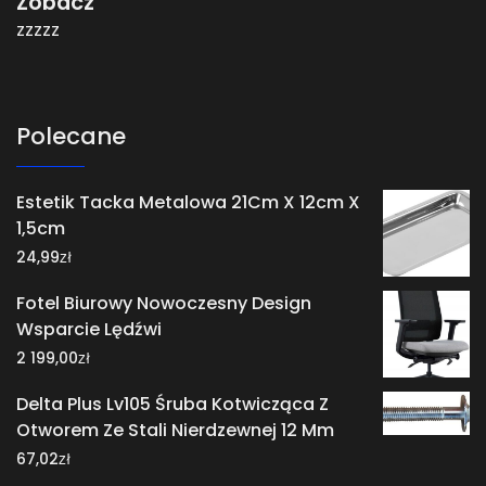
Zobacz
zzzzz
Polecane
Estetik Tacka Metalowa 21Cm X 12cm X
1,5cm
zł
24,99
Fotel Biurowy Nowoczesny Design
Wsparcie Lędźwi
zł
2 199,00
Delta Plus Lv105 Śruba Kotwicząca Z
Otworem Ze Stali Nierdzewnej 12 Mm
zł
67,02