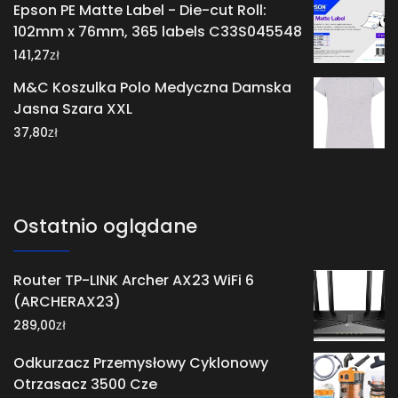
Epson PE Matte Label - Die-cut Roll:
102mm x 76mm, 365 labels C33S045548
zł
141,27
M&C Koszulka Polo Medyczna Damska
Jasna Szara XXL
zł
37,80
Ostatnio oglądane
Router TP-LINK Archer AX23 WiFi 6
(ARCHERAX23)
zł
289,00
Odkurzacz Przemysłowy Cyklonowy
Otrzasacz 3500 Cze