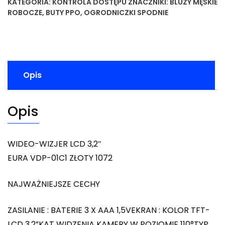
KATEGORIA:
KONTROLA DOSTĘPU
ZNACZNIKI:
BLUZY MĘSKIE
ROBOCZE
,
BUTY PPO
,
OGRODNICZKI SPODNIE
Opis
Opis
WIDEO-WIZJER LCD 3,2″
EURA VDP-01C1 ZŁOTY 1072
NAJWAŻNIEJSZE CECHY
ZASILANIE : BATERIE 3 X AAA 1,5VEKRAN : KOLOR TFT-
LCD 3,2”KĄT WIDZENIA KAMERY W POZIOMIE 110°TYP