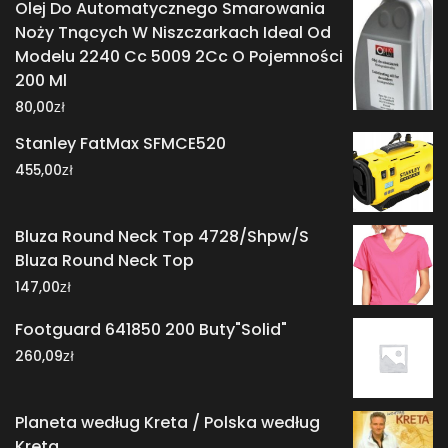
Olej Do Automatycznego Smarowania
Noży Tnących W Niszczarkach Ideal Od
Modelu 2240 Cc 5009 2Cc O Pojemności
200 Ml
zł
80,00
Stanley FatMax SFMCE520
zł
455,00
Bluza Round Neck Top 4728/Shpw/S
Bluza Round Neck Top
zł
147,00
Footguard 641850 200 Buty"Solid"
zł
260,09
Planeta według Kreta / Polska według
Kreta