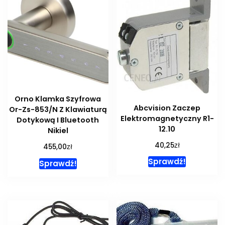
Orno Klamka Szyfrowa
Abcvision Zaczep
Or-Zs-853/N Z Klawiaturą
Elektromagnetyczny R1-
Dotykową I Bluetooth
12.10
Nikiel
zł
40,25
zł
455,00
Sprawdź!
Sprawdź!