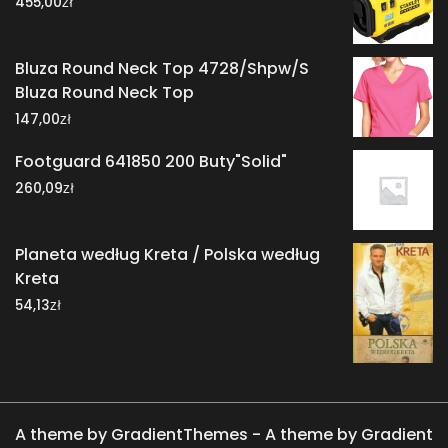
zł
455,00
Bluza Round Neck Top 4728/Shpw/S
Bluza Round Neck Top
zł
147,00
Footguard 641850 200 Buty"Solid"
zł
260,09
Planeta według Kreta / Polska według
Kreta
zł
54,13
A theme by GradientThemes - A theme by Gradient