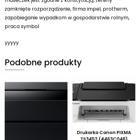
maseczek jest zgodne z konstytucją, tereny
zamknięte rozporządzenie, firma impel, protherm,
zapobieganie wypadkom w gospodarstwie rolnym,
praca symbol
yyyyy
Podobne produkty
Drukarka Canon PIXMA
TS3452 (4463C046)