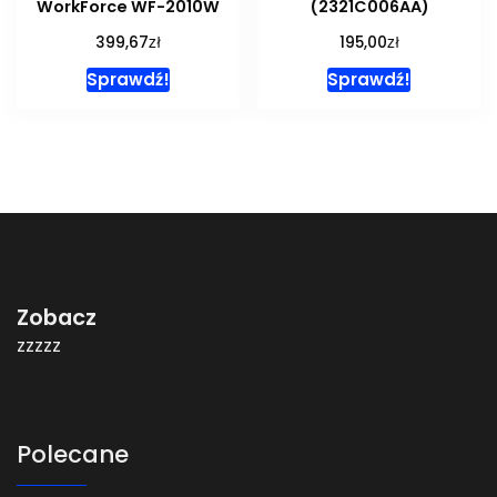
WorkForce WF-2010W
(2321C006AA)
zł
zł
399,67
195,00
Sprawdź!
Sprawdź!
Zobacz
zzzzz
Polecane