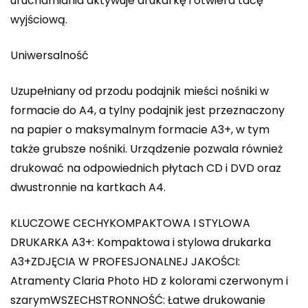
uruchamiania aktywuje drukarkę i otwiera tacę
wyjściową.
Uniwersalność
Uzupełniany od przodu podajnik mieści nośniki w
formacie do A4, a tylny podajnik jest przeznaczony
na papier o maksymalnym formacie A3+, w tym
także grubsze nośniki. Urządzenie pozwala również
drukować na odpowiednich płytach CD i DVD oraz
dwustronnie na kartkach A4.
KLUCZOWE CECHYKOMPAKTOWA I STYLOWA
DRUKARKA A3+: Kompaktowa i stylowa drukarka
A3+ZDJĘCIA W PROFESJONALNEJ JAKOŚCI:
Atramenty Claria Photo HD z kolorami czerwonym i
szarymWSZECHSTRONNOŚĆ: Łatwe drukowanie