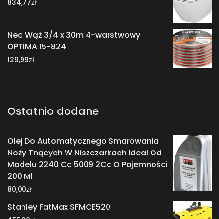
zł
834,77
Neo Wąż 3/4 x 30m 4-warstwowy
OPTIMA 15-824
zł
129,99
Ostatnio dodane
Olej Do Automatycznego Smarowania
Noży Tnących W Niszczarkach Ideal Od
Modelu 2240 Cc 5009 2Cc O Pojemności
200 Ml
zł
80,00
Stanley FatMax SFMCE520