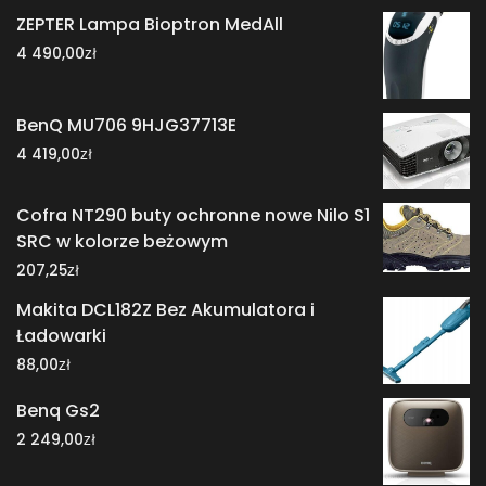
ZEPTER Lampa Bioptron MedAll
zł
4 490,00
BenQ MU706 9HJG37713E
zł
4 419,00
Cofra NT290 buty ochronne nowe Nilo S1
SRC w kolorze beżowym
zł
207,25
Makita DCL182Z Bez Akumulatora i
Ładowarki
zł
88,00
Benq Gs2
zł
2 249,00