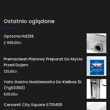
Ostatnio oglądane
Optoma Hd25E
zł
2 999,00
Premaclean Pianowy Preparat Do Mycia
Przed Dojem
zł
125,00
Yato Gastro Nadziewarka Do Kiełbas 5L
(Yg03360)
zł
635,00
Cersanit City Square S701405