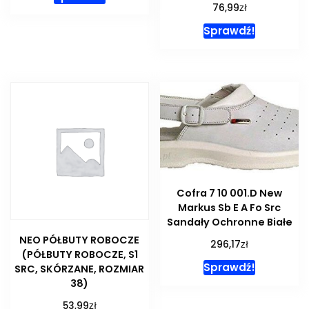
zł
76,99
Sprawdź!
Cofra 7 10 001.D New
Markus Sb E A Fo Src
Sandały Ochronne Białe
NEO PÓŁBUTY ROBOCZE
zł
296,17
(PÓŁBUTY ROBOCZE, S1
Sprawdź!
SRC, SKÓRZANE, ROZMIAR
38)
zł
53,99