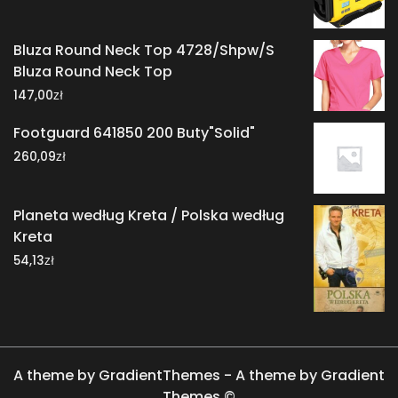
Bluza Round Neck Top 4728/Shpw/S
Bluza Round Neck Top
zł
147,00
Footguard 641850 200 Buty"Solid"
zł
260,09
Planeta według Kreta / Polska według
Kreta
zł
54,13
A theme by GradientThemes - A theme by Gradient
Themes ©