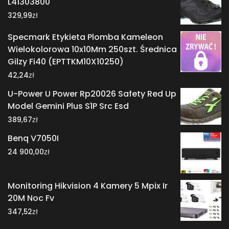
L41303800
zł
329,99
Specmark Etykieta Plomba Kameleon
Wielokolorowa 10x10Mm 250szt. Średnica
Gilzy Fi40 (EPTTKM10X10250)
zł
42,24
U-Power U Power Rp20026 Safety Red Up
Model Gemini Plus S1P Src Esd
zł
389,67
Benq V7050I
zł
24 900,00
Monitoring Hikvision 4 Kamery 5 Mpix Ir
20M Noc Fv
zł
347,52