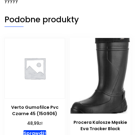
yyyyy
Podobne produkty
Verto Gumofilce Pvc
Czarne 45 (15G906)
Procera Kalosze Męskie
zł
48,99
Eva Tracker Black
Sprawdź!