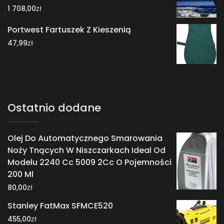
zł
1 708,00
Portwest Fartuszek Z Kieszenią
zł
47,99
Ostatnio dodane
Olej Do Automatycznego Smarowania
Noży Tnących W Niszczarkach Ideal Od
Modelu 2240 Cc 5009 2Cc O Pojemności
200 Ml
zł
80,00
Stanley FatMax SFMCE520
zł
455,00