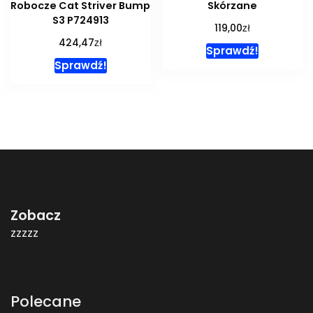
Robocze Cat Striver Bump
Skórzane
S3 P724913
zł
119,00
zł
424,47
Sprawdź!
Sprawdź!
Zobacz
zzzzz
Polecane