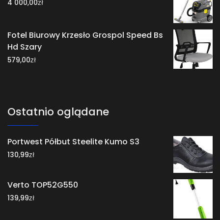
zł
4 000,00
Fotel Biurowy Krzesło Grospol Speed Bs
Hd Szary
zł
579,00
Ostatnio oglądane
Portwest Półbut Steelite Kumo S3
zł
130,99
Verto TOP52G550
zł
139,99