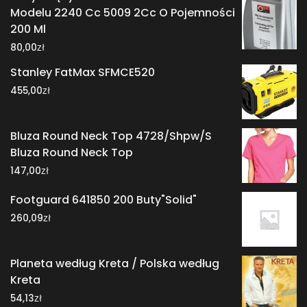
Modelu 2240 Cc 5009 2Cc O Pojemności
200 Ml
zł
80,00
Stanley FatMax SFMCE520
zł
455,00
Bluza Round Neck Top 4728/Shpw/S
Bluza Round Neck Top
zł
147,00
Footguard 641850 200 Buty"Solid"
zł
260,09
Planeta według Kreta / Polska według
Kreta
zł
54,13