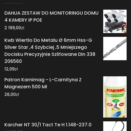
DAHUA ZESTAW DO MONITORINGU DOMU
4 KAMERY IP POE
zł
2 199,00
Kwb Wiertło Do Metalu Ø 6mm Hss-G
Silver Star ,4 Szybciej ,5 Mniejszego
Docisku Precyzyjnie Szlifowane Din 338
206560
zł
12,09
Patron Karnimag - L-Carnityna Z
Magnezem 500 Ml
zł
26,00
Karcher NT 30/1 Tact Te H 1.148-237.0