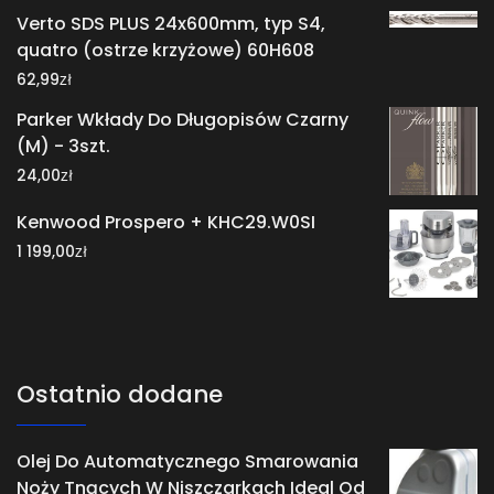
Verto SDS PLUS 24x600mm, typ S4,
quatro (ostrze krzyżowe) 60H608
zł
62,99
Parker Wkłady Do Długopisów Czarny
(M) - 3szt.
zł
24,00
Kenwood Prospero + KHC29.W0SI
zł
1 199,00
Ostatnio dodane
Olej Do Automatycznego Smarowania
Noży Tnących W Niszczarkach Ideal Od