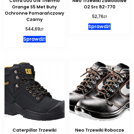
Cofra 000 014 Thermo
Neo Trzewiki Zawodowe
Orange S5 Met Buty
O2 Src 82-770
Ochronne Pomarańczowy
zł
52,76
Czarny
Sprawdź!
zł
544,69
Sprawdź!
Caterpillar Trzewiki
Neo Trzewiki Robocze