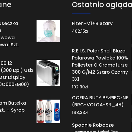
ane
Ostatnio ogląd
Maseczka
Flzen-M1+B Szary
a
zł
462,15
twowa
wa 1Szt.
R.E.I.S. Polar Shell Bluza
Polarowa Powłoka 100%
00 12
Poliester O Gramaturze
(300 Dpi) Usb
300 G/M2 Szaro Czarny
Msr Display
3Xl
0C000EM00)
zł
102,90
COFRA BUTY BEzPIECzNE
am Butelka
(BRC-VOLGA-S3_48)
zt. + Syrop
zł
148,33
Spodnie Robocze