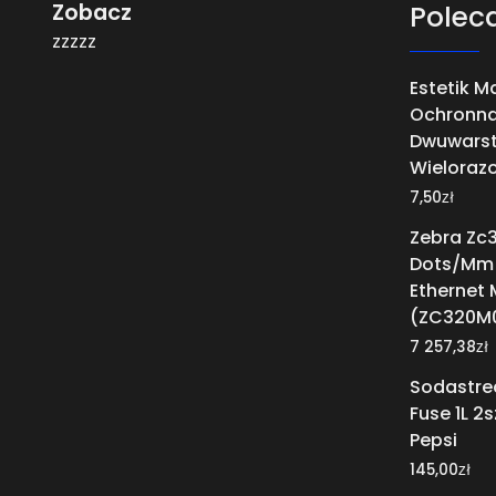
Zobacz
Polec
zzzzz
Estetik 
Ochronn
Dwuwars
Wielorazo
zł
7,50
Zebra Zc3
Dots/Mm 
Ethernet 
(ZC320M
zł
7 257,38
Sodastre
Fuse 1L 2s
Pepsi
zł
145,00