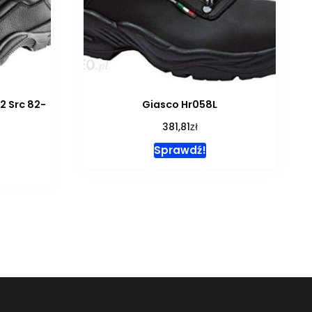
2 Src 82-
Giasco Hr058L
zł
381,81
Sprawdź!