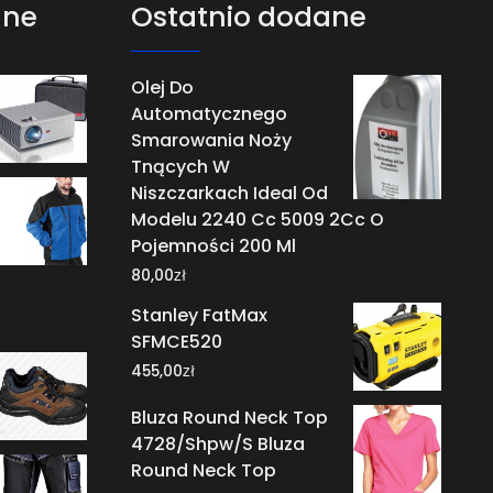
ane
Ostatnio dodane
Olej Do
Automatycznego
Smarowania Noży
Tnących W
Niszczarkach Ideal Od
Modelu 2240 Cc 5009 2Cc O
Pojemności 200 Ml
zł
80,00
Stanley FatMax
SFMCE520
zł
455,00
Bluza Round Neck Top
4728/Shpw/S Bluza
Round Neck Top