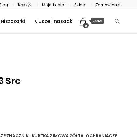
Blog
Koszyk
Moje konto
Sklep
Zamówienie
Niszczarki
Klucze i nasadki
0,00zł
0
3 Src
ZE
ZNACZNIKI:
KURTKA ZIMOWA ŻÓŁTA
,
OCHRANIACZE