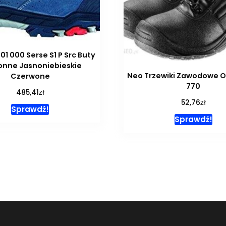
01 000 Serse S1 P Src Buty
onne Jasnoniebieskie
Neo Trzewiki Zawodowe O
Czerwone
770
zł
485,41
zł
52,76
Sprawdź!
Sprawdź!