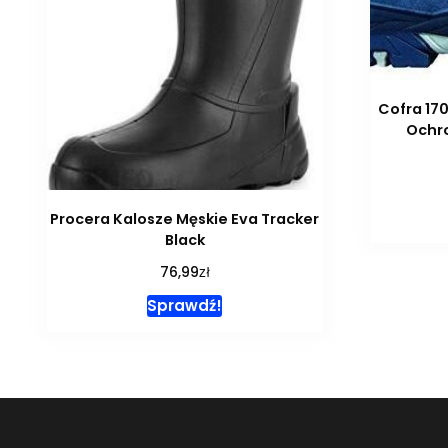
Cofra 170
Ochr
Procera Kalosze Męskie Eva Tracker
Black
zł
76,99
Sprawdź!