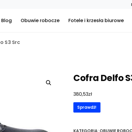
Blog
Obuwie robocze
Fotele i krzesła biurowe
fo S3 Src
Cofra Delfo S
zł
380,53
Sprawdź!
KATEGORIA:
OBUWIE ROBOC