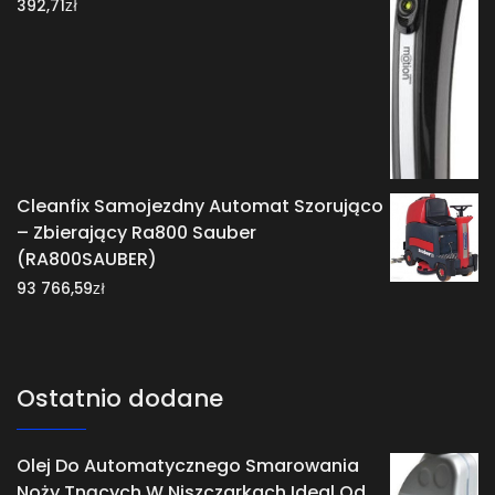
zł
392,71
Cleanfix Samojezdny Automat Szorująco
– Zbierający Ra800 Sauber
(RA800SAUBER)
zł
93 766,59
Ostatnio dodane
Olej Do Automatycznego Smarowania
Noży Tnących W Niszczarkach Ideal Od