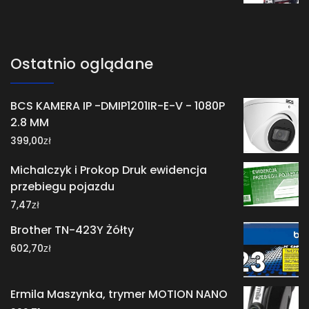
Ostatnio oglądane
BCS KAMERA IP -DMIP1201IR-E-V - 1080P
2.8 MM
zł
399,00
Michalczyk i Prokop Druk ewidencja
przebiegu pojazdu
zł
7,47
Brother TN-423Y Żółty
zł
602,70
Ermila Maszynka, trymer MOTION NANO