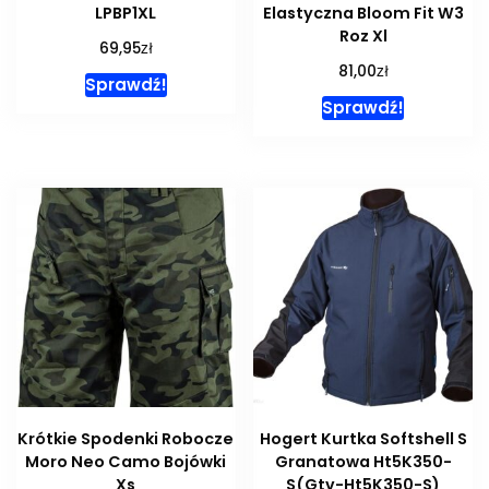
LPBP1XL
Elastyczna Bloom Fit W3
Roz Xl
zł
69,95
zł
81,00
Sprawdź!
Sprawdź!
Krótkie Spodenki Robocze
Hogert Kurtka Softshell S
Moro Neo Camo Bojówki
Granatowa Ht5K350-
Xs
S(Gtv-Ht5K350-S)