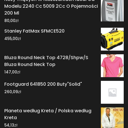
Modelu 2240 Cc 5009 2Cc O Pojemności
200 Ml
zł
80,00
Stanley FatMax SFMCE520
zł
455,00
Bluza Round Neck Top 4728/Shpw/S
Bluza Round Neck Top
zł
147,00
Footguard 641850 200 Buty"Solid"
zł
260,09
Planeta według Kreta / Polska według
Kreta
zł
54,13