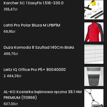
Karcher SC 1 EasyFix 1.516-330.0
zł
355,47
Lahti Pro Polar Bluza M LPBP1M
zł
69,95
Duża Komoda 8 Szuflad 140Cm Biała
zł
466,70
Leitz IQ Office Pro P5+ 80040000
zł
2 484,39
AL-KO Kosiarka bębnowa ręczna 38.1 HM
PREMIUM (113866)
zł
607,00