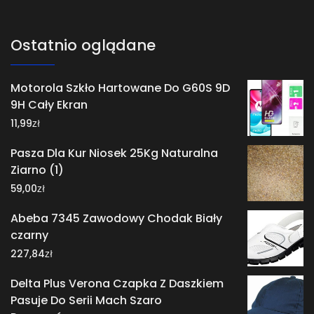
Ostatnio oglądane
Motorola Szkło Hartowane Do G60S 9D
9H Cały Ekran
zł
11,99
Pasza Dla Kur Niosek 25Kg Naturalna
Ziarno (1)
zł
59,00
Abeba 7345 Zawodowy Chodak Biały
czarny
zł
227,84
Delta Plus Verona Czapka Z Daszkiem
Pasuje Do Serii Mach Szaro