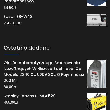
Pomarańczowy
zł
34,50
Epson EB-W42
zł
2 490,00
Ostatnio dodane
Olej Do Automatycznego Smarowania
Noży Tnących W Niszczarkach Ideal Od
Modelu 2240 Cc 5009 2Cc O Pojemności
200 Ml
zł
80,00
Stanley FatMax SFMCE520
zł
455,00