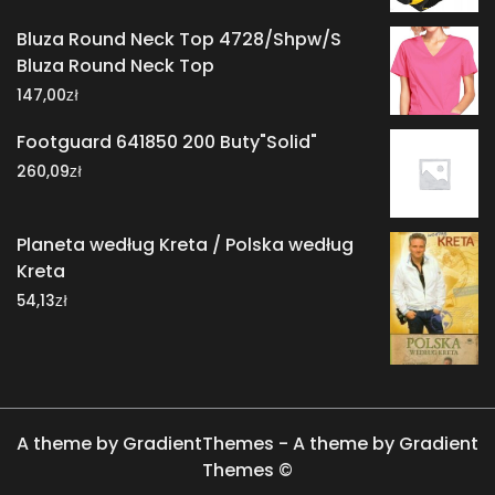
Bluza Round Neck Top 4728/Shpw/S
Bluza Round Neck Top
zł
147,00
Footguard 641850 200 Buty"Solid"
zł
260,09
Planeta według Kreta / Polska według
Kreta
zł
54,13
A theme by GradientThemes - A theme by Gradient
Themes ©