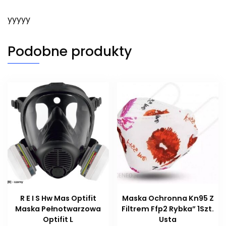
yyyyy
Podobne produkty
R E I S Hw Mas Optifit
Maska Ochronna Kn95 Z
Maska Pełnotwarzowa
Filtrem Ffp2 Rybka” 1Szt.
Optifit L
Usta