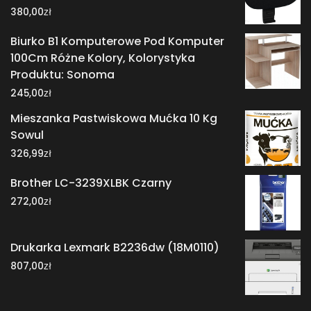
zł
380,00
Biurko B1 Komputerowe Pod Komputer
100Cm Różne Kolory, Kolorystyka
Produktu: Sonoma
zł
245,00
Mieszanka Pastwiskowa Mućka 10 Kg
Sowul
zł
326,99
Brother LC-3239XLBK Czarny
zł
272,00
Drukarka Lexmark B2236dw (18M0110)
zł
807,00