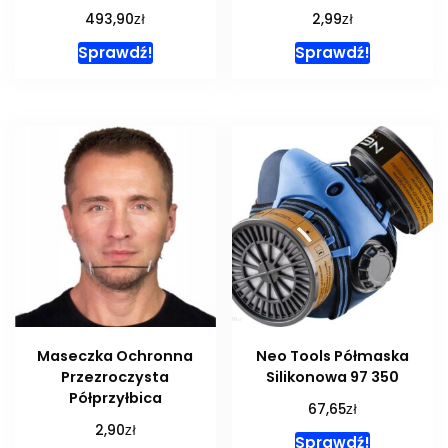
zł
zł
493,90
2,99
Sprawdź!
Sprawdź!
Maseczka Ochronna
Neo Tools Półmaska
Przezroczysta
Silikonowa 97 350
Półprzyłbica
zł
67,65
zł
2,90
Sprawdź!