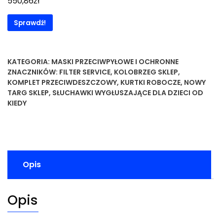
zł
550,86
Sprawdź!
KATEGORIA:
MASKI PRZECIWPYŁOWE I OCHRONNE
ZNACZNIKÓW:
FILTER SERVICE
,
KOLOBRZEG SKLEP
,
KOMPLET PRZECIWDESZCZOWY
,
KURTKI ROBOCZE
,
NOWY
TARG SKLEP
,
SŁUCHAWKI WYGŁUSZAJĄCE DLA DZIECI OD
KIEDY
Opis
Opis