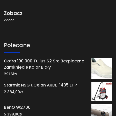
Zobacz
zzzzz
Polecane
Cofra 100 000 Tullus S2 Src Bezpieczne
Zamknięcie Kolor Biały
zł
291,61
Starmix NSG uCelan ARDL-1435 EHP
zł
2 384,00
BenQ W2700
zł
5 399,00