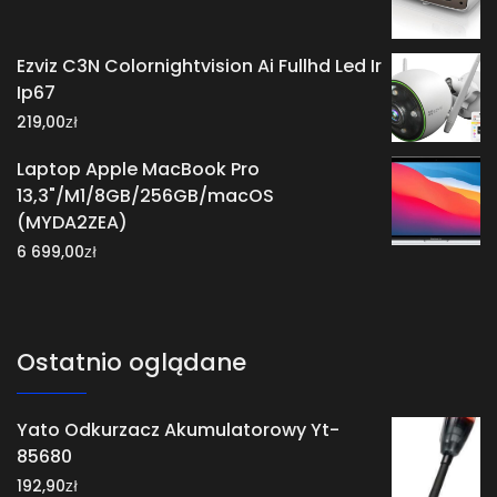
Ezviz C3N Colornightvision Ai Fullhd Led Ir
Ip67
zł
219,00
Laptop Apple MacBook Pro
13,3"/M1/8GB/256GB/macOS
(MYDA2ZEA)
zł
6 699,00
Ostatnio oglądane
Yato Odkurzacz Akumulatorowy Yt-
85680
zł
192,90