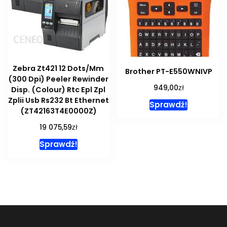
Zebra Zt421 12 Dots/Mm
Brother PT-E550WNIVP
(300 Dpi) Peeler Rewinder
zł
949,00
Disp. (Colour) Rtc Epl Zpl
Zplii Usb Rs232 Bt Ethernet
Sprawdź!
(ZT42163T4E0000Z)
zł
19 075,59
Sprawdź!