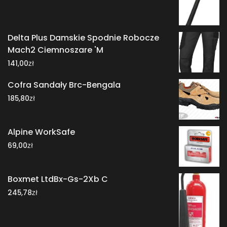
Delta Plus Damskie Spodnie Robocze
Mach2 Ciemnoszare 'M
zł
141,00
Cofra Sandały Brc-Bengala
zł
185,80
Alpine WorkSafe
zł
69,00
Boxmet LtdBx-Gs-2Xb C
zł
245,78