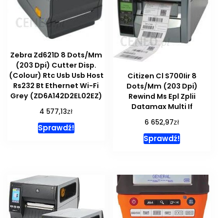
Zebra Zd621D 8 Dots/Mm
(203 Dpi) Cutter Disp.
(Colour) Rtc Usb Usb Host
Citizen Cl S700Iir 8
Rs232 Bt Ethernet Wi-Fi
Dots/Mm (203 Dpi)
Grey (ZD6A142D2EL02EZ)
Rewind Ms Epl Zplii
Datamax Multi If
zł
4 577,13
zł
6 652,97
Sprawdź!
Sprawdź!