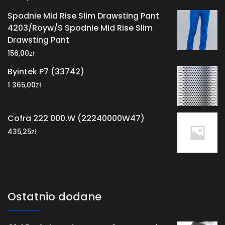
Spodnie Mid Rise Slim Drawsting Pant
4203/Royw/S Spodnie Mid Rise Slim
Drawsting Pant
zł
156,00
Byintek P7 (33742)
zł
1 365,00
Cofra 222 000.W (22240000W47)
zł
435,25
Ostatnio dodane