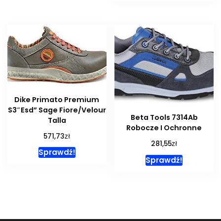
Dike Primato Premium
S3″Esd” Sage Fiore/Velour
Beta Tools 7314Ab
Talla
Robocze I Ochronne
zł
571,73
zł
281,55
Sprawdź!
Sprawdź!