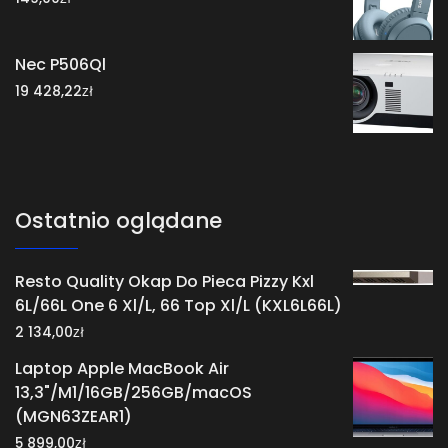
Nec P506Ql
zł
19 428,22
Ostatnio oglądane
Resto Quality Okap Do Pieca Pizzy Kxl
6L/66L One 6 Xl/L, 66 Top Xl/L (KXL6L66L)
zł
2 134,00
Laptop Apple MacBook Air
13,3"/M1/16GB/256GB/macOS
(MGN63ZEAR1)
zł
5 899,00