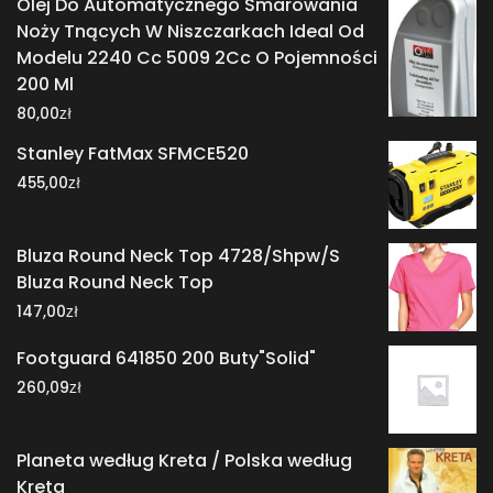
Olej Do Automatycznego Smarowania
Noży Tnących W Niszczarkach Ideal Od
Modelu 2240 Cc 5009 2Cc O Pojemności
200 Ml
zł
80,00
Stanley FatMax SFMCE520
zł
455,00
Bluza Round Neck Top 4728/Shpw/S
Bluza Round Neck Top
zł
147,00
Footguard 641850 200 Buty"Solid"
zł
260,09
Planeta według Kreta / Polska według
Kreta