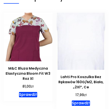
M&C Bluza Medyczna
Elastyczna Bloom Fit W3
Lahti Pro Koszulka Bez
Roz Xl
Rękawów 160G/M2, Biała,
zł
81,00
„2Xl”, Ce
Sprawdź!
zł
17,99
Sprawdź!