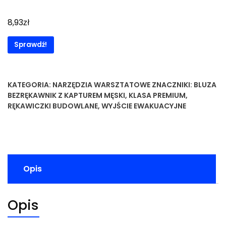
zł
8,93
Sprawdź!
KATEGORIA:
NARZĘDZIA WARSZTATOWE
ZNACZNIKI:
BLUZA
BEZRĘKAWNIK Z KAPTUREM MĘSKI
,
KLASA PREMIUM
,
RĘKAWICZKI BUDOWLANE
,
WYJŚCIE EWAKUACYJNE
Opis
Opis