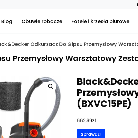
Blog
Obuwie robocze
Fotele i krzesła biurowe
ack&Decker Odkurzacz Do Gipsu Przemysłowy Warszt
psu Przemysłowy Warsztatowy Zest
Black&Decke
Przemysłowy
(BXVC15PE)
zł
662,99
Sprawdź!