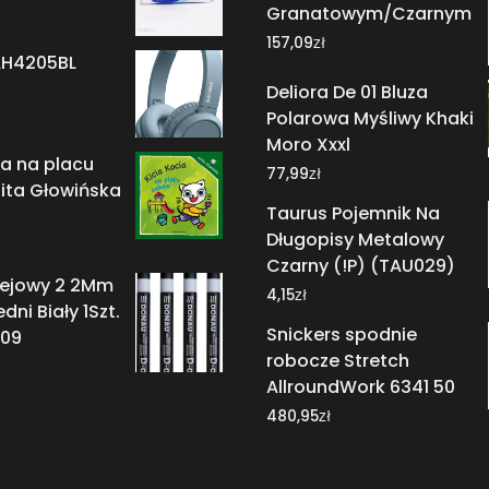
Granatowym/Czarnym
zł
157,09
AH4205BL
Deliora De 01 Bluza
Polarowa Myśliwy Khaki
Moro Xxxl
ia na placu
zł
77,99
ita Głowińska
Taurus Pojemnik Na
Długopisy Metalowy
Czarny (!P) (TAU029)
lejowy 2 2Mm
zł
4,15
ni Biały 1Szt.
Snickers spodnie
l09
robocze Stretch
AllroundWork 6341 50
zł
480,95