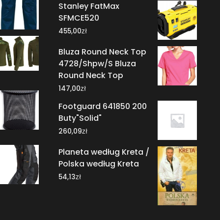
Stanley FatMax
SFMCE520
zł
455,00
Bluza Round Neck Top
4728/Shpw/S Bluza
Round Neck Top
zł
147,00
Footguard 641850 200
Buty"Solid"
zł
260,09
Planeta według Kreta /
Polska według Kreta
zł
54,13