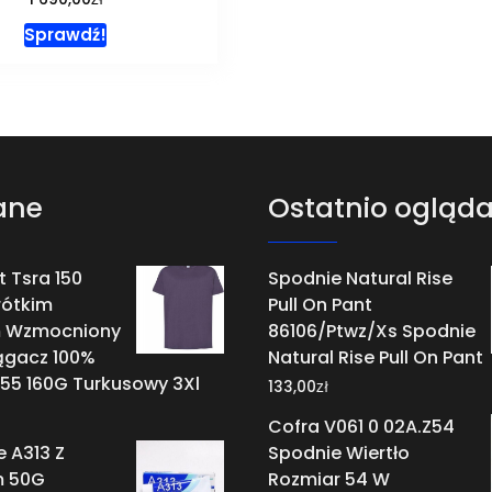
Sprawdź!
ane
Ostatnio ogląd
t Tsra 150
Spodnie Natural Rise
rótkim
Pull On Pant
 Wzmocniony
86106/Ptwz/Xs Spodnie
ągacz 100%
Natural Rise Pull On Pant
55 160G Turkusowy 3Xl
zł
133,00
Cofra V061 0 02A.Z54
A313 Z
Spodnie Wiertło
m 50G
Rozmiar 54 W