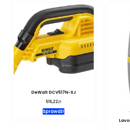
DeWalt DCV517N-XJ
zł
515,22
Sprawdź!
Lavo