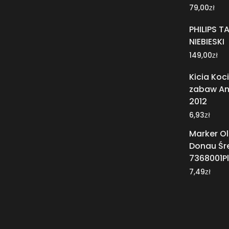
zł
79,00
PHILIPS T
NIEBIESKI
zł
149,00
Kicia Koc
zabaw An
2012
zł
6,93
Marker O
Donau Śred
7368001P
zł
7,49