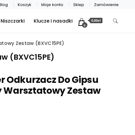
Blog
Koszyk
Moje konto
Sklep
Zamówienie
Niszczarki
Klucze i nasadki
0,00zł
0
atowy Zestaw (BXVC15PE)
aw (BXVC15PE)
r Odkurzacz Do Gipsu
 Warsztatowy Zestaw