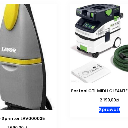
Festool CTL MIDI I CLEANT
zł
2 199,00
Sprawdź!
r Sprinter LAV000035
zł
1 690,00