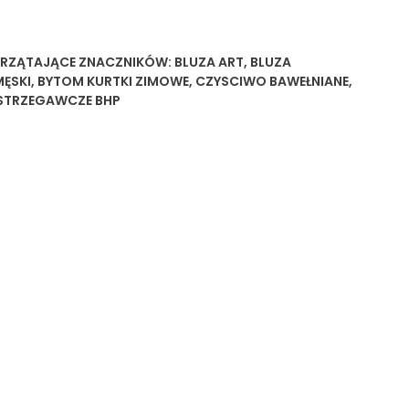
PRZĄTAJĄCE
ZNACZNIKÓW:
BLUZA ART
,
BLUZA
MĘSKI
,
BYTOM KURTKI ZIMOWE
,
CZYSCIWO BAWEŁNIANE
,
STRZEGAWCZE BHP