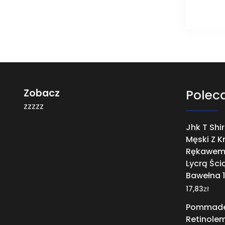
Zobacz
Polec
zzzzz
Jhk T Shir
Męski Z K
Rękawem
Lycrą Ści
Bawełna 1
zł
17,83
Pommade 
Retinole