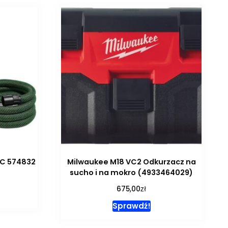
EC 574832
Milwaukee M18 VC2 Odkurzacz na
sucho i na mokro (4933464029)
zł
675,00
Sprawdź!