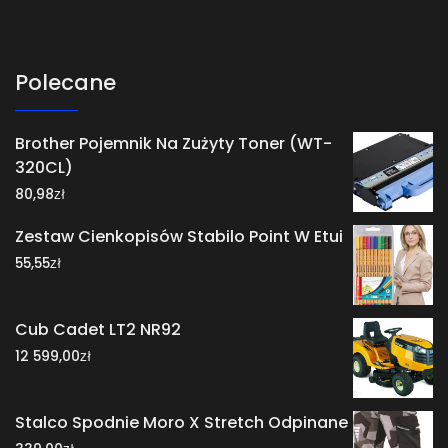
Polecane
Brother Pojemnik Na Zużyty Toner (WT-
320CL)
zł
80,98
Zestaw Cienkopisów Stabilo Point W Etui
zł
55,55
Cub Cadet LT2 NR92
zł
12 599,00
Stalco Spodnie Moro X Stretch Odpinane
zł