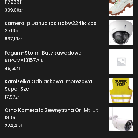
P723311
zł
309,00
Kamera Ip Dahua Ipc Hdbw2241R Zas
27135
zł
867,13
Fagum-Stomil Buty zawodowe
BFPCVA13157A B
zł
49,56
Kamizelka Odblaskowa Imprezowa
Super Szef
zł
17,97
Orno Kamera Ip Zewnętrzna Or-Mt-Jt-
1806
zł
224,41