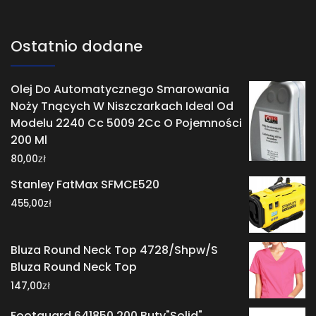
Ostatnio dodane
Olej Do Automatycznego Smarowania
Noży Tnących W Niszczarkach Ideal Od
Modelu 2240 Cc 5009 2Cc O Pojemności
200 Ml
zł
80,00
Stanley FatMax SFMCE520
zł
455,00
Bluza Round Neck Top 4728/Shpw/S
Bluza Round Neck Top
zł
147,00
Footguard 641850 200 Buty"Solid"