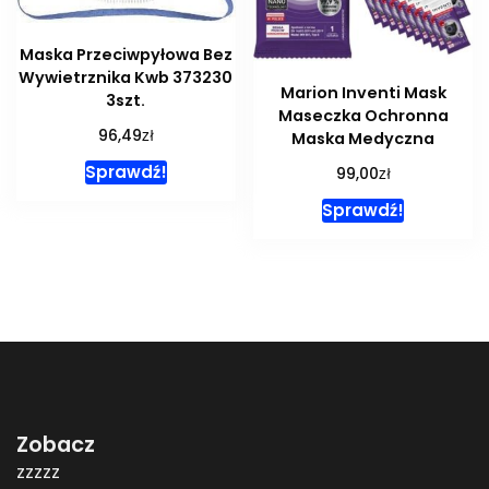
Maska Przeciwpyłowa Bez
Wywietrznika Kwb 373230
Marion Inventi Mask
3szt.
Maseczka Ochronna
zł
96,49
Maska Medyczna
Sprawdź!
zł
99,00
Sprawdź!
Zobacz
zzzzz