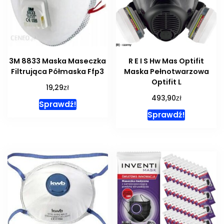
3M 8833 Maska Maseczka
R E I S Hw Mas Optifit
Filtrująca Półmaska Ffp3
Maska Pełnotwarzowa
Optifit L
zł
19,29
zł
493,90
Sprawdź!
Sprawdź!