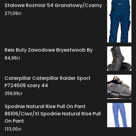
Stalowe Rozmiar 54 Granatowy/Czarny
zł
271,09
Reis Buty Zawodowe Bryestwoob By
zł
84,99
Caterpillar Caterpillar Raider Sport
P724509 szary 44
zł
359,99
Spodnie Natural Rise Pull On Pant
86106/Ciwz/Xl Spodnie Natural Rise Pull
On Pant
zł
133,00