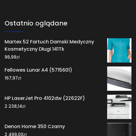
Ostatnio oglądane
Martex 52 Fartuch Damski Medyczny
Kosmetyczny Długi 141Tk
zł
96,99
Fellowes Lunar A4 (5715601)
zł
167,97
HP LaserJet Pro 4102dw (2Z622F)
zł
2 238,14
Denon Home 350 Czarny
zł
2 499,00