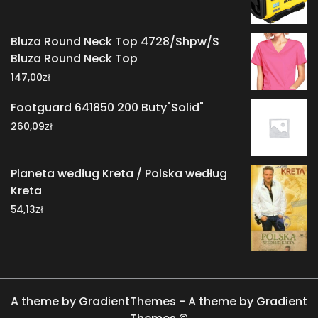
Bluza Round Neck Top 4728/Shpw/S
Bluza Round Neck Top
zł
147,00
Footguard 641850 200 Buty"Solid"
zł
260,09
Planeta według Kreta / Polska według
Kreta
zł
54,13
A theme by GradientThemes - A theme by Gradient