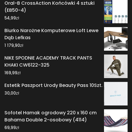
Oral-B CrossAction Końcówki 4 sztuki
(EB50-4)
zł
54,99
Biurko Narożne Komputerowe Loft Lewe
Dąb Lefkas
zł
1 179,90
NIKE SPODNIE ACADEMY TRACK PANTS
KHAKI CW6122-325
zł
169,99
Estetik Paszport Urody Beauty Pass 10Szt.
zł
30,00
Sofotel Hamak ogrodowy 220 x 160 cm
Bahama Double 2-osobowy (4114)
zł
69,99