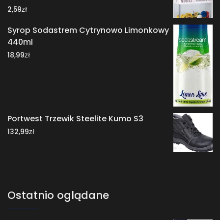
zł
2,59
Syrop Sodastrem Cytrynowo Limonkowy
440ml
zł
18,99
Portwest Trzewik Steelite Kumo S3
zł
132,99
Ostatnio oglądane