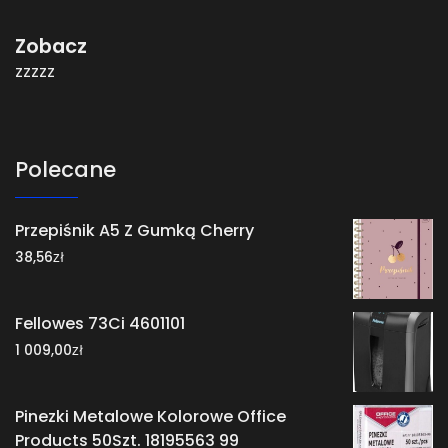
Zobacz
zzzzz
Polecane
Przepiśnik A5 Z Gumką Cherry
zł
38,56
Fellowes 73Ci 4601101
zł
1 009,00
Pinezki Metalowe Kolorowe Office
Products 50Szt. 18195563 99