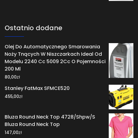
Ostatnio dodane
Olej Do Automatycznego Smarowania
Noży Tnących W Niszczarkach Ideal Od
Modelu 2240 Cc 5009 2Cc O Pojemności
200 Ml
zł
80,00
Stanley FatMax SFMCE520
zł
455,00
Bluza Round Neck Top 4728/Shpw/S
Bluza Round Neck Top
zł
147,00