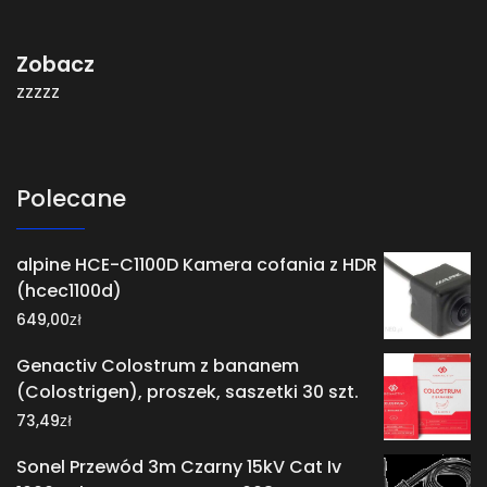
Zobacz
zzzzz
Polecane
alpine HCE-C1100D Kamera cofania z HDR
(hcec1100d)
zł
649,00
Genactiv Colostrum z bananem
(Colostrigen), proszek, saszetki 30 szt.
zł
73,49
Sonel Przewód 3m Czarny 15kV Cat Iv