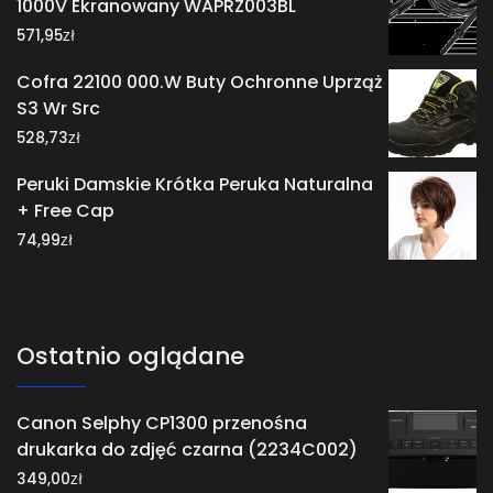
1000V Ekranowany WAPRZ003BL
zł
571,95
Cofra 22100 000.W Buty Ochronne Uprząż
S3 Wr Src
zł
528,73
Peruki Damskie Krótka Peruka Naturalna
+ Free Cap
zł
74,99
Ostatnio oglądane
Canon Selphy CP1300 przenośna
drukarka do zdjęć czarna (2234C002)
zł
349,00