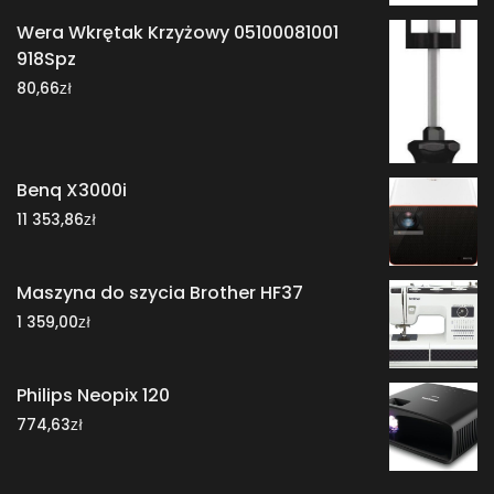
Wera Wkrętak Krzyżowy 05100081001
918Spz
zł
80,66
Benq X3000i
zł
11 353,86
Maszyna do szycia Brother HF37
zł
1 359,00
Philips Neopix 120
zł
774,63