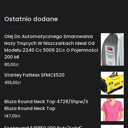
Ostatnio dodane
Olej Do Automatycznego Smarowania
Noży Tnących W Niszczarkach Ideal Od
Modelu 2240 Cc 5009 2Cc O Pojemności
200 Ml
zł
80,00
Stanley FatMax SFMCE520
zł
455,00
Bluza Round Neck Top 4728/Shpw/S
Bluza Round Neck Top
zł
147,00