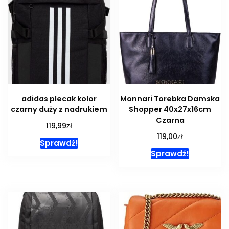
adidas plecak kolor
Monnari Torebka Damska
czarny duży z nadrukiem
Shopper 40x27x16cm
Czarna
zł
119,99
zł
119,00
Sprawdź!
Sprawdź!