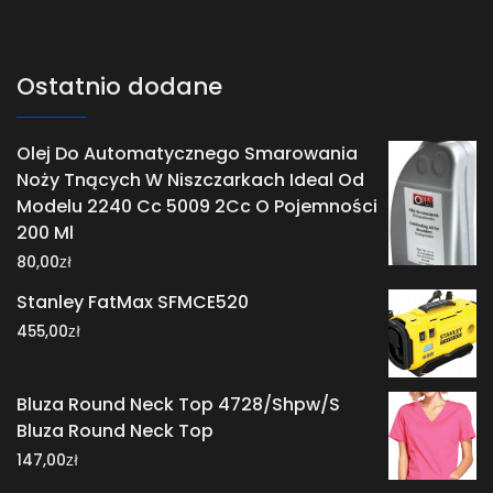
Ostatnio dodane
Olej Do Automatycznego Smarowania
Noży Tnących W Niszczarkach Ideal Od
Modelu 2240 Cc 5009 2Cc O Pojemności
200 Ml
zł
80,00
Stanley FatMax SFMCE520
zł
455,00
Bluza Round Neck Top 4728/Shpw/S
Bluza Round Neck Top
zł
147,00