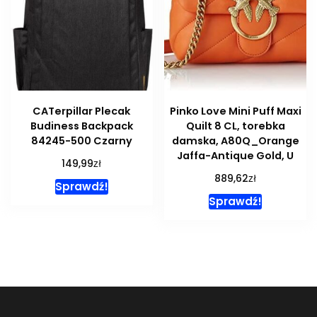
CATerpillar Plecak
Pinko Love Mini Puff Maxi
Budiness Backpack
Quilt 8 CL, torebka
84245-500 Czarny
damska, A80Q_Orange
Jaffa-Antique Gold, U
zł
149,99
zł
889,62
Sprawdź!
Sprawdź!