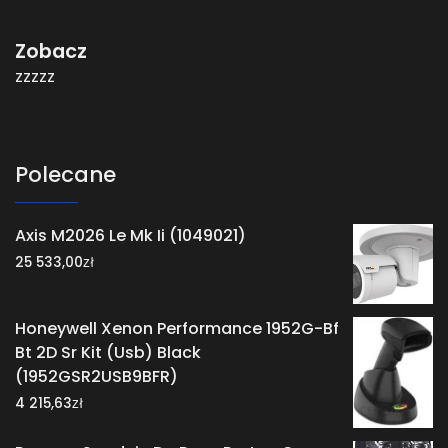
Zobacz
zzzzz
Polecane
Axis M2026 Le Mk Ii (1049021)
zł
25 533,00
Honeywell Xenon Performance 1952G-Bf
Bt 2D Sr Kit (Usb) Black
(1952GSR2USB9BFR)
zł
4 215,63