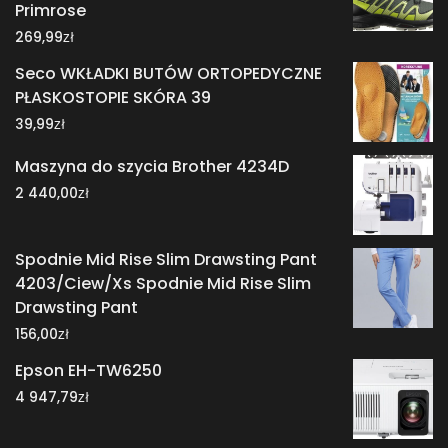
Primrose
zł
269,99
Seco WKŁADKI BUTÓW ORTOPEDYCZNE
PŁASKOSTOPIE SKÓRA 39
zł
39,99
Maszyna do szycia Brother 4234D
zł
2 440,00
Spodnie Mid Rise Slim Drawsting Pant
4203/Ciew/Xs Spodnie Mid Rise Slim
Drawsting Pant
zł
156,00
Epson EH-TW6250
zł
4 947,79