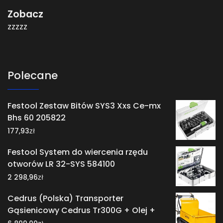
Zobacz
zzzzz
Polecane
Festool Zestaw Bitów SYS3 Xxs Ce-mx
Bhs 60 205822
zł
177,93
Festool System do wiercenia rzędu
otworów LR 32-SYS 584100
zł
2 298,96
Cedrus (Polska) Transporter
Gąsienicowy Cedrus Tr300G + Olej +
zł