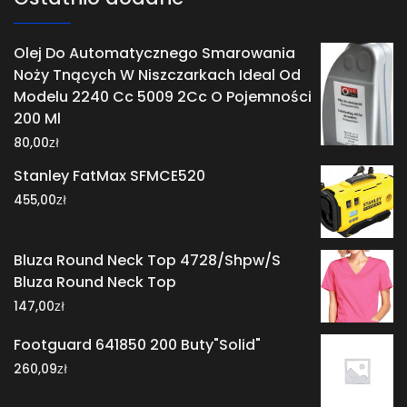
Olej Do Automatycznego Smarowania
Noży Tnących W Niszczarkach Ideal Od
Modelu 2240 Cc 5009 2Cc O Pojemności
200 Ml
zł
80,00
Stanley FatMax SFMCE520
zł
455,00
Bluza Round Neck Top 4728/Shpw/S
Bluza Round Neck Top
zł
147,00
Footguard 641850 200 Buty"Solid"
zł
260,09