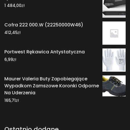
zł
1 484,00
Cofra 222 000.W (22250000W46)
zł
412,45
Portwest Rękawica Antystatyczna
zł
6,99
Maurer Valeria Buty Zapobiegające
Wypadkom Zamszowe Koronki Odporne
Na Uderzenia
zł
165,71
Ostatnio dodane