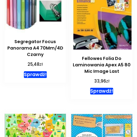
Segregator Focus
Panorama A4 70Mm/4D
Czarny
Fellowes Folia Do
zł
25,48
Laminowania Apex A5 80
Mic Image Last
Sprawdź!
zł
33,96
Sprawdź!