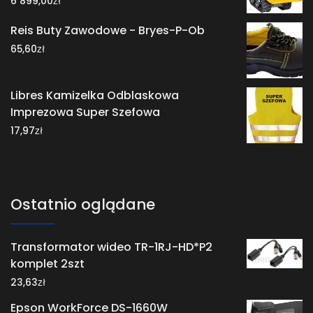
6 899,00
Reis Buty Zawodowe - Bryes-P-Ob
zł
65,60
Libres Kamizelka Odblaskowa
Imprezowa Super Szefowa
zł
17,97
Ostatnio oglądane
Transformator wideo TR-1RJ-HD*P2
komplet 2szt
zł
23,63
Epson WorkForce DS-1660W