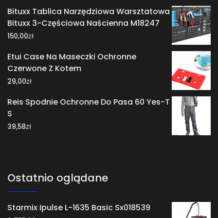
Bituxx Tablica Narzędziowa Warsztatowa
Bituxx 3-Częściowa Naścienna M18247
zł
150,00
Etui Case Na Maseczki Ochronne
Czerwone Z Kotem
zł
29,00
Reis Spodnie Ochronne Do Pasa 60 Yes-T
S
zł
39,58
Ostatnio oglądane
Starmix Ipulse L-1635 Basic Sx018539