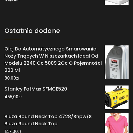
Ostatnio dodane
Olej Do Automatycznego Smarowania
Noży Tnących W Niszczarkach Ideal Od
Modelu 2240 Cc 5009 2Cc O Pojemności
200 Ml
zł
80,00
Stanley FatMax SFMCE520
zł
455,00
Bluza Round Neck Top 4728/Shpw/S
Bluza Round Neck Top
zł
147,00