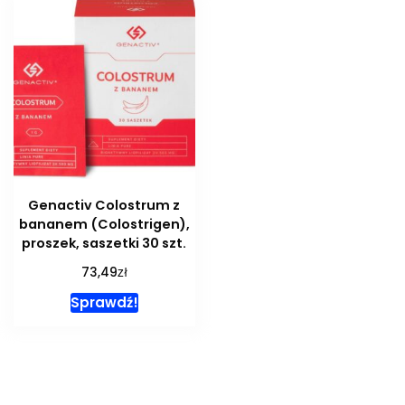
Genactiv Colostrum z
bananem (Colostrigen),
proszek, saszetki 30 szt.
zł
73,49
Sprawdź!