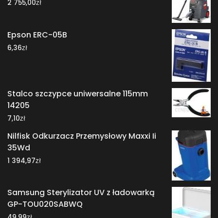
zł
2 755,00
Epson ERC-05B
zł
6,36
Stalco szczypce uniwersalne 115mm
14205
zł
7,10
Nilfisk Odkurzacz Przemysłowy Maxxi Ii
35Wd
zł
1 394,97
Samsung Sterylizator UV z ładowarką
GP-TOU020SABWQ
zł
49,99