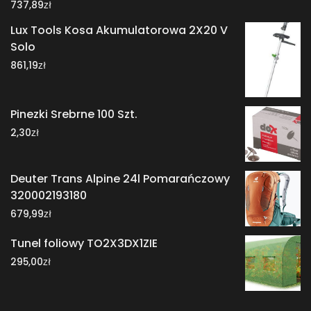
zł
737,89
Lux Tools Kosa Akumulatorowa 2X20 V
Solo
zł
861,19
Pinezki Srebrne 100 Szt.
zł
2,30
Deuter Trans Alpine 24l Pomarańczowy
320002193180
zł
679,99
Tunel foliowy TO2X3DX1ZIE
zł
295,00