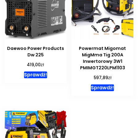
Daewoo Power Products
Powermat Migomat
Dw 225
MigMma Tig 200A
Inwertorowy 3W1
zł
419,00
PMIMGT220LPM1103
Sprawdź!
zł
597,89
Sprawdź!