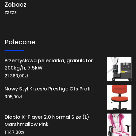
Zobacz
zzzzz
Polecane
Przemysłowa peleciarka, granulator
200kg/h, 7,5kW
zł
21 363,00
Nowy Styl Krzesło Prestige Gts Profil
zł
305,00
Diablo X-Player 2.0 Normal Size (L)
Marshmallow Pink
zł
1 147,00