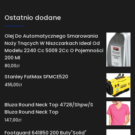
Ostatnio dodane
Olej Do Automatycznego Smarowania
Noży Tnących W Niszczarkach Ideal Od
Modelu 2240 Cc 5009 2Cc O Pojemności
200 Ml
zł
80,00
Stanley FatMax SFMCE520
zł
455,00
Bluza Round Neck Top 4728/Shpw/S
Bluza Round Neck Top
zł
147,00
Footguard 641850 200 Buty"Solid"