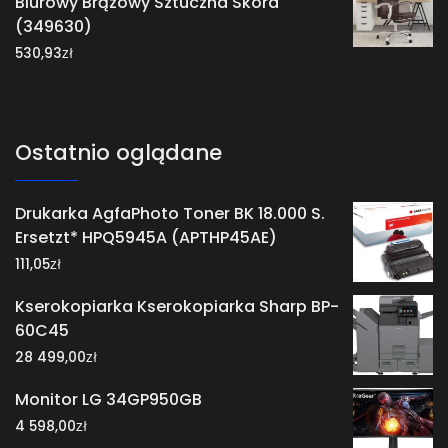
Biurowy Brązowy Sztuczna Skóra
(349630)
zł
530,93
Ostatnio oglądane
Drukarka AgfaPhoto Toner BK 18.000 S.
Ersetzt* HPQ5945A (APTHP45AE)
zł
111,05
Kserokopiarka Kserokopiarka Sharp BP-
60C45
zł
28 499,00
Monitor LG 34GP950GB
zł
4 598,00