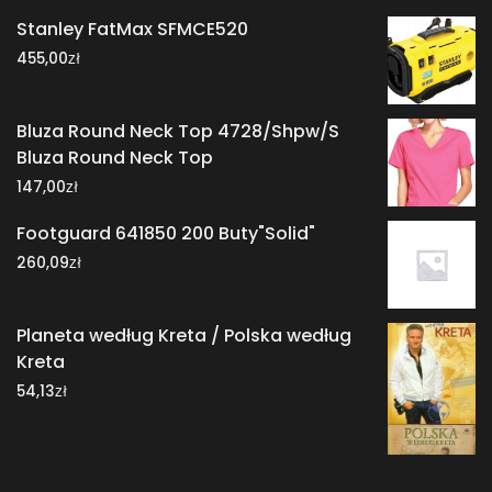
Stanley FatMax SFMCE520
zł
455,00
Bluza Round Neck Top 4728/Shpw/S
Bluza Round Neck Top
zł
147,00
Footguard 641850 200 Buty"Solid"
zł
260,09
Planeta według Kreta / Polska według
Kreta
zł
54,13