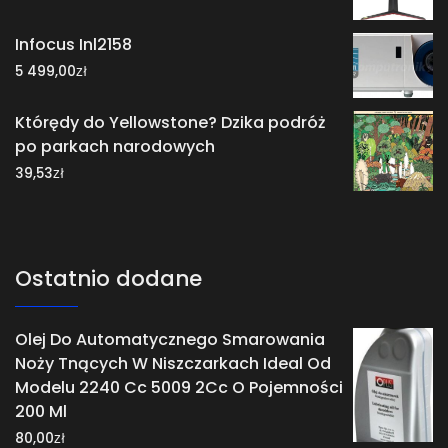
Infocus Inl2158
zł
5 499,00
Którędy do Yellowstone? Dzika podróż
po parkach narodowych
zł
39,53
Ostatnio dodane
Olej Do Automatycznego Smarowania
Noży Tnących W Niszczarkach Ideal Od
Modelu 2240 Cc 5009 2Cc O Pojemności
200 Ml
zł
80,00