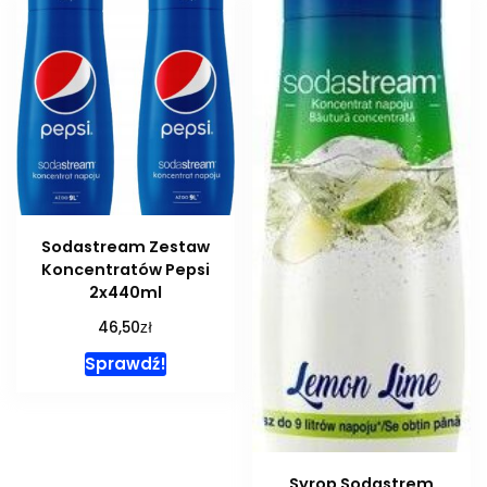
Sodastream Zestaw
Koncentratów Pepsi
2x440ml
zł
46,50
Sprawdź!
Syrop Sodastrem