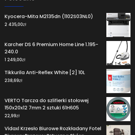
Kyocera-Mita M2135dn (1102S03NL0)
zł
2 435,00
Karcher DS 6 Premium Home Line 1.195-
240.0
zł
1 249,00
Tikkurila Anti-Reflex White [2] 10L
zł
238,69
VERTO Tarcza do szlifierki stołowej
150x20x12 7mm 2 sztuki 61H605
zł
22,99
Vidaxl Krzesło Biurowe Rozkładany Fotel