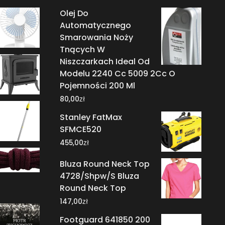
Olej Do
Automatycznego
Smarowania Noży
Tnących W
Niszczarkach Ideal Od
Modelu 2240 Cc 5009 2Cc O
Pojemności 200 Ml
zł
80,00
Stanley FatMax
SFMCE520
zł
455,00
Bluza Round Neck Top
4728/Shpw/S Bluza
Round Neck Top
zł
147,00
Footguard 641850 200