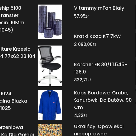
ship 5100
Vitammy mFan Biały
ransfer
zł
57,95
esin 110Mm
1045)
Kratki Koza K7 7kW
zł
2 090,00
iture Krzesło
4 77x62 23 104
Karcher EB 30/1 1.545-
126.0
zł
832,71
Kaps Bordowe, Grube,
31024
Sznurówki Do Butów, 90
alna Bluzka
Cm
31025
zł
4,32
Ukraińcy. Opowieści
erzeniowa
niepoprawne
Kg Dla Gołębi