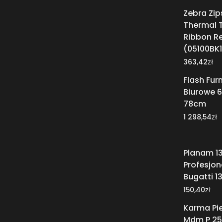
Zebra Zip
Thermal T
Ribbon R
(05100BK1
zł
363,42
Flash Furn
Biurowe 6
78cm
zł
1 298,54
Planam 1
Profesjon
Bugatti 1
zł
150,40
Karma Pi
Mdm P 25 