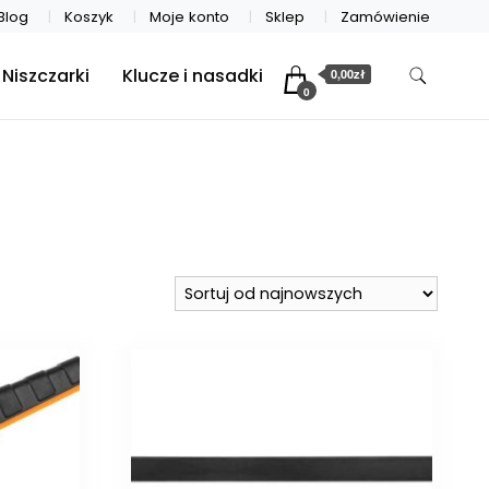
Blog
Koszyk
Moje konto
Sklep
Zamówienie
Niszczarki
Klucze i nasadki
0,00zł
0