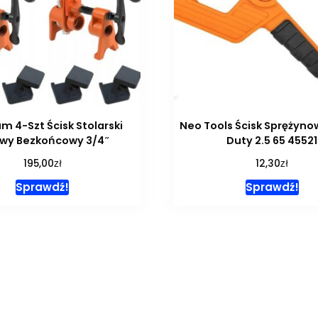
m 4-Szt Ścisk Stolarski
Neo Tools Ścisk Sprężyn
wy Bezkońcowy 3/4″
Duty 2.5 65 45521
zł
zł
195,00
12,30
Sprawdź!
Sprawdź!