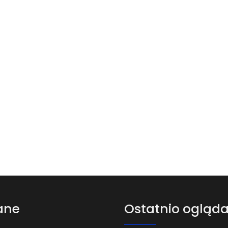
ane
Ostatnio ogląd