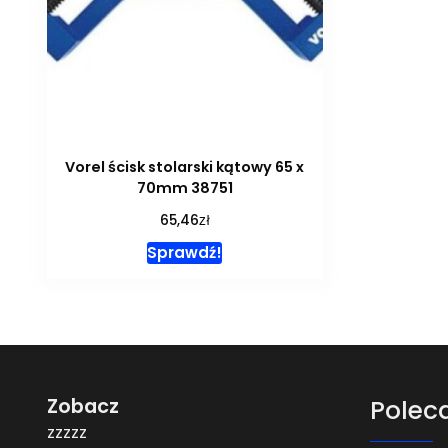
Vorel ścisk stolarski kątowy 65 x
70mm 38751
zł
65,46
Sprawdź!
Zobacz
Polec
zzzzz