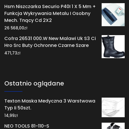
Hsm Niszczarka Securio P40I 1 X 5 Mm +
Funkcja Wykrywania Metalu I Osobny
Mech. Tnący Cd 2X2
zł
26 568,00
Cofra 26531 000.W New Malawi Uk S3 Ci
Hro Src Buty Ochronne Czarne Szare
zł
471,73
Ostatnio oglądane
Texton Maska Medyczna 3 Warstwowa
Typ Ii 50szt.
zł
14,99
NEO TOOLS 81-110-S