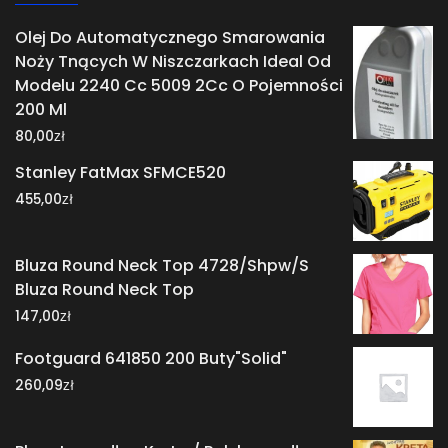
Olej Do Automatycznego Smarowania
Noży Tnących W Niszczarkach Ideal Od
Modelu 2240 Cc 5009 2Cc O Pojemności
200 Ml
zł
80,00
Stanley FatMax SFMCE520
zł
455,00
Bluza Round Neck Top 4728/Shpw/S
Bluza Round Neck Top
zł
147,00
Footguard 641850 200 Buty"Solid"
zł
260,09