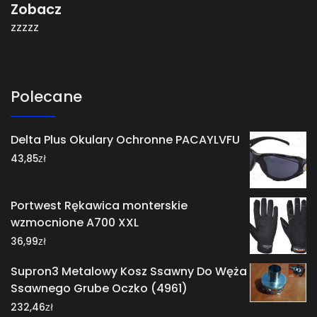
Zobacz
zzzzz
Polecane
Delta Plus Okulary Ochronne PACAYLVFU
zł
43,85
Portwest Rękawica monterskie
wzmocnione A700 XXL
zł
36,99
Supron3 Metalowy Kosz Ssawny Do Węża
Ssawnego Grube Oczko (4961)
zł
232,46