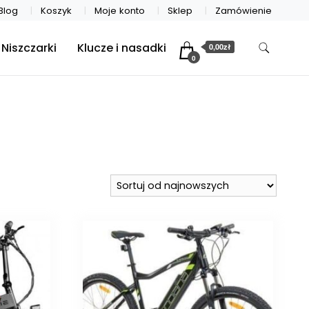
Blog
Koszyk
Moje konto
Sklep
Zamówienie
Niszczarki
Klucze i nasadki
0,00zł
0