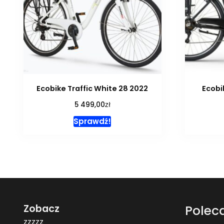
Ecobike Traffic White 28 2022
Ecobi
zł
5 499,00
Sprawdź!
Zobacz
Polec
zzzzz