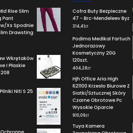
id Rise Slim
Cofra Buty Bezpieczne
g Pant
47 - Brc-Mendeleev Byz
w/Xs Spodnie
zł
314,41
Slim Drawsting
Podima Medikal Fartuch
Jednorazowy
Kosmetyczny 20G
aw Wkrętaków
120szt.
e I Płaskie
zł
404,28
4208
Hjh Office Aria High
621100 Krzesło Biurowe Z
ilniki Niti S 25
Siatki/Sztucznej Skóry
Czarne Obrotowe Pc
Wysokie Oparcie
zł
910,09
Tuya Kamera
 Ochronne