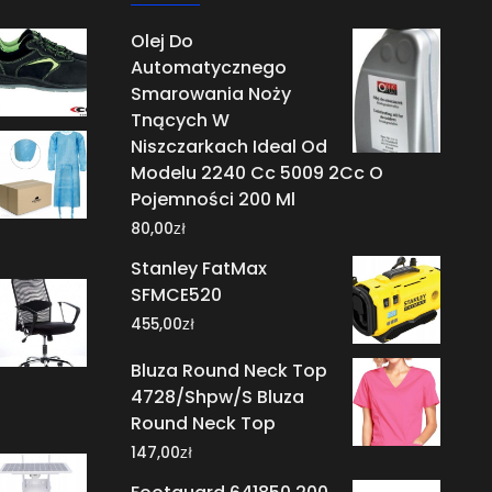
Olej Do
Automatycznego
Smarowania Noży
Tnących W
Niszczarkach Ideal Od
Modelu 2240 Cc 5009 2Cc O
Pojemności 200 Ml
zł
80,00
Stanley FatMax
SFMCE520
zł
455,00
Bluza Round Neck Top
4728/Shpw/S Bluza
Round Neck Top
zł
147,00