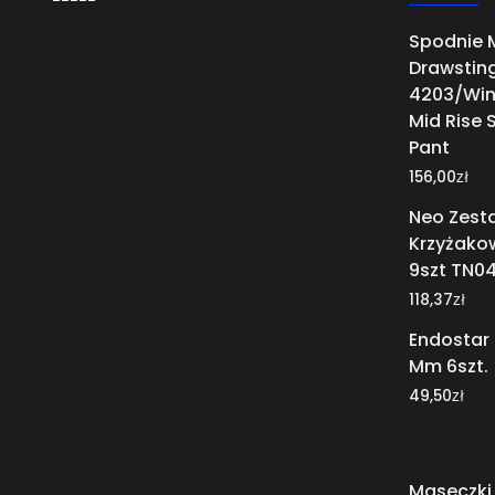
Spodnie M
Drawstin
4203/Win
Mid Rise 
Pant
zł
156,00
Neo Zest
Krzyżakow
9szt TN0
zł
118,37
Endostar P
Mm 6szt.
zł
49,50
Maseczki